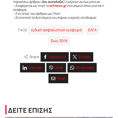
παραπάνω άρθρου (
όχι αυτολεξεί
) ή μέρους αυτών μόνο αν:
– Αναφέρεται ως πηγή το
ertnews.gr
στο σημείο όπου γίνεται η
αναφορά.
– Στο τέλος του άρθρου ως Πηγή
– Σε ένα από τα δύο σημεία να υπάρχει ενεργός σύνδεσμος
TAGS
ειδική ασφαλιστική εισφορά
ΕΛΓΑ
Έως 30/9
Share
Facebook
Twitter
Linkedin
Viber
WhatsApp
Email
ΔΕΙΤΕ ΕΠΙΣΗΣ