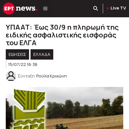
Μετάβαση
Live TV
σε
περιεχόμενο
ΥΠΑΑΤ: Έως 30/9 η πληρωμή της
ειδικής ασφαλιστικής εισφοράς
του ΕΛΓΑ
ΕΙΔΗΣΕΙΣ
ΕΛΛΑΔΑ
15/07/22 16:38
Σύνταξη
Ρούλα Κρικώνη