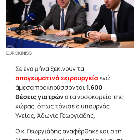
EUROKINISSI
Σε ένα μήνα ξεκινούν τα
απογευματινά χειρουργεία
ενώ
άμεσα προκηρύσσονται
1.600
θέσεις γιατρών
στα νοσοκομεία της
χώρας, όπως τόνισε ο υπουργός
Υγείας, Άδωνις Γεωργιάδης.
Ο κ. Γεωργιάδης αναφέρθηκε και στη