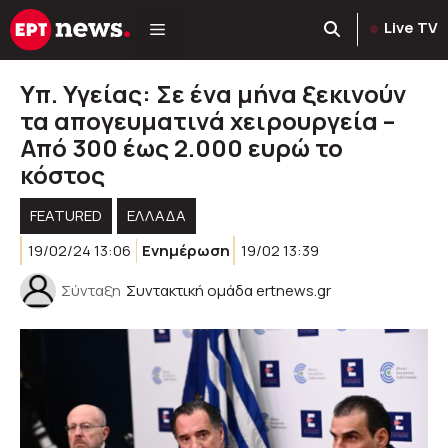
Μετάβαση
Live TV
σε
περιεχόμενο
Υπ. Υγείας: Σε ένα μήνα ξεκινούν
τα απογευματινά χειρουργεία –
Από 300 έως 2.000 ευρώ το
κόστος
FEATURED
ΕΛΛΑΔΑ
19/02/24 13:06
Ενημέρωση
19/02 13:39
Σύνταξη
Συντακτική ομάδα ertnews.gr