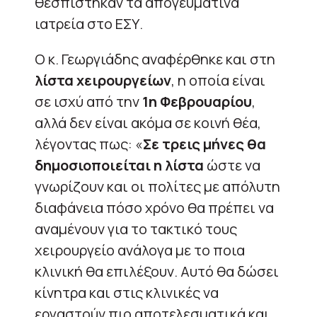
θεσπίστηκαν τα απογευματινά
ιατρεία στο ΕΣΥ.
Ο κ. Γεωργιάδης αναφέρθηκε και στη
λίστα χειρουργείων
, η οποία είναι
σε ισχύ από την
1η Φεβρουαρίου
,
αλλά δεν είναι ακόμα σε κοινή θέα,
λέγοντας πως: «
Σε τρεις μήνες θα
δημοσιοποιείται η λίστα
ώστε να
γνωρίζουν και οι πολίτες με απόλυτη
διαφάνεια πόσο χρόνο θα πρέπει να
αναμένουν για το τακτικό τους
χειρουργείο ανάλογα με το ποια
κλινική θα επιλέξουν. Αυτό θα δώσει
κίνητρα και στις κλινικές να
εργαστούν πιο αποτελεσματικά και