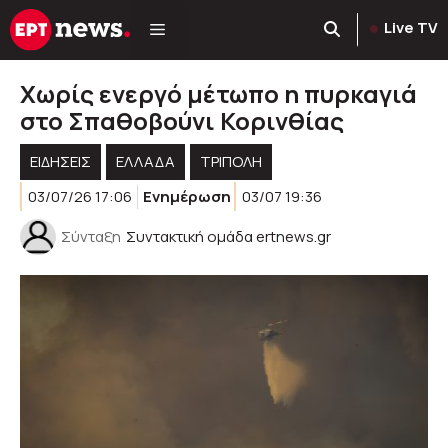
Μετάβαση
Live TV
σε
περιεχόμενο
Χωρίς ενεργό μέτωπο η πυρκαγιά
στο Σπαθοβούνι Κορινθίας
ΕΙΔΗΣΕΙΣ
ΕΛΛΑΔΑ
ΤΡΙΠΟΛΗ
03/07/26 17:06
Ενημέρωση
03/07 19:36
Σύνταξη
Συντακτική ομάδα ertnews.gr