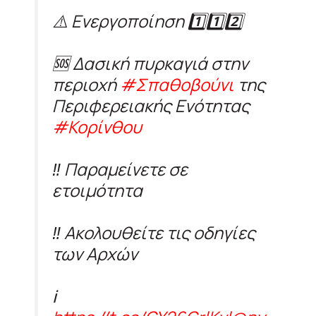
⚠️ Ενεργοποίηση 1️⃣1️⃣2️⃣
🆘 Δασική πυρκαγιά στην
περιοχή
#Σπαθοβούνι
της
Περιφερειακής Ενότητας
#Κορίνθου
‼️ Παραμείνετε σε
ετοιμότητα
‼️ Ακολουθείτε τις οδηγίες
των Αρχών
ℹ️