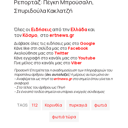
Ρεπορτάζ: Πέγκη Μπρούσαλη,
Σπυριδούλα Κακλατζή
Όλες οι
Ειδήσεις
από την
Ελλάδα
και
τον
Κόσμο
, στο
ertnews.gr
Διάβασε όλες τις ειδήσεις μας στο
Google
Κάνε like στη σελίδα μας στο
Facebook
Ακολούθησε μας στο
Twitter
Κάνε εγγραφή στο κανάλι μας στο
Youtube
Γίνε μέλος στο κανάλι μας στο
Viber
Προσοχή! Επιτρέπεται η αναδημοσίευση των πληροφοριών του
παραπάνω άρθρου (
όχι αυτολεξεί
) ή μέρους αυτών μόνο αν:
– Αναφέρεται ως πηγή το
ertnews.gr
στο σημείο όπου γίνεται η
αναφορά.
– Στο τέλος του άρθρου ως Πηγή
– Σε ένα από τα δύο σημεία να υπάρχει ενεργός σύνδεσμος
TAGS
112
Κορινθία
πυρκαγιά
φωτιά
φωτιά τώρα