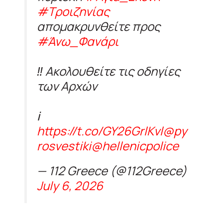
#Τροιζηνίας
απομακρυνθείτε προς
#Άνω_Φανάρι
‼️ Ακολουθείτε τις οδηγίες
των Αρχών
ℹ️
https://t.co/GY26GrlKvl
@py
rosvestiki
@hellenicpolice
— 112 Greece (@112Greece)
July 6, 2026