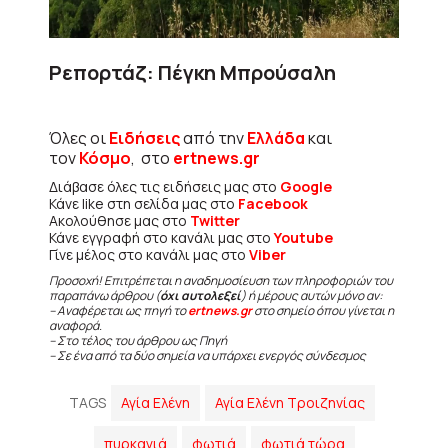
Ρεπορτάζ: Πέγκη Μπρούσαλη
Όλες οι
Ειδήσεις
από την
Ελλάδα
και
τον
Κόσμο
, στο
ertnews.gr
Διάβασε όλες τις ειδήσεις μας στο
Google
Κάνε like στη σελίδα μας στο
Facebook
Ακολούθησε μας στο
Twitter
Κάνε εγγραφή στο κανάλι μας στο
Youtube
Γίνε μέλος στο κανάλι μας στο
Viber
Προσοχή! Επιτρέπεται η αναδημοσίευση των πληροφοριών του
παραπάνω άρθρου (
όχι αυτολεξεί
) ή μέρους αυτών μόνο αν:
– Αναφέρεται ως πηγή το
ertnews.gr
στο σημείο όπου γίνεται η
αναφορά.
– Στο τέλος του άρθρου ως Πηγή
– Σε ένα από τα δύο σημεία να υπάρχει ενεργός σύνδεσμος
TAGS
Αγία Ελένη
Αγία Ελένη Τροιζηνίας
πυρκαγιά
φωτιά
φωτιά τώρα