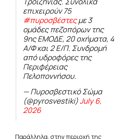
Τροιζηνίας. Συνολικά
επιχειρούν 75
#πυροσβέστες
με 3
ομάδες πεζοπόρων της
9ης ΕΜΟΔΕ, 20 οχήματα, 4
Α/Φ και 2 Ε/Π. Συνδρομή
από υδροφόρες της
Περιφέρειας
Πελοποννήσου.
— Πυροσβεστικό Σώμα
(@pyrosvestiki)
July 6,
2026
Παράλληλα, στην περιοχή της