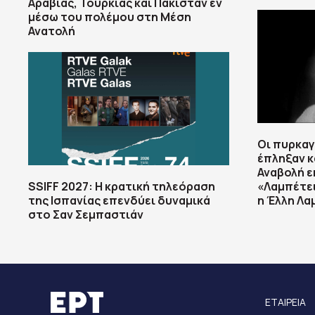
Αραβίας, Τουρκίας και Πακιστάν εν
μέσω του πολέμου στη Μέση
Ανατολή
Οι πυρκαγ
έπληξαν κ
Αναβολή 
SSIFF 2027: Η κρατική τηλεόραση
«Λαμπέτει
της Ισπανίας επενδύει δυναμικά
η Έλλη Λα
στο Σαν Σεμπαστιάν
ΕΤΑΙΡΕΙΑ