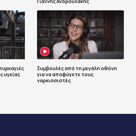
Γιάννης Ανδρουλάκης
 πυρκαγιές
Συμβουλές από τη μεγάλη οθόνη
ς υγείας
για να αποφύγετε τους
ναρκισσιστές