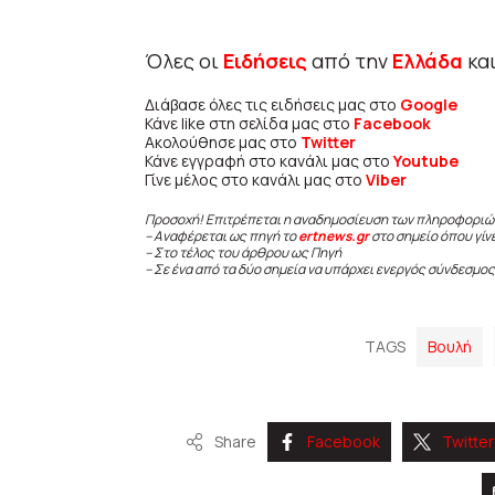
Όλες οι
Ειδήσεις
από την
Ελλάδα
κα
Διάβασε όλες τις ειδήσεις μας στο
Google
Κάνε like στη σελίδα μας στο
Facebook
Ακολούθησε μας στο
Twitter
Κάνε εγγραφή στο κανάλι μας στο
Youtube
Γίνε μέλος στο κανάλι μας στο
Viber
Προσοχή! Επιτρέπεται η αναδημοσίευση των πληροφοριώ
– Αναφέρεται ως πηγή το
ertnews.gr
στο σημείο όπου γίν
– Στο τέλος του άρθρου ως Πηγή
– Σε ένα από τα δύο σημεία να υπάρχει ενεργός σύνδεσμος
TAGS
Βουλή
Share
Facebook
Twitter