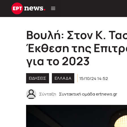
Μετάβαση
σε
περιεχόμενο
Βουλή: Στον Κ. Τα
Έκθεση της Επιτ
για το 2023
ΕΙΔΗΣΕΙΣ
ΕΛΛΑΔΑ
15/10/24 14:52
Σύνταξη
Συντακτική ομάδα ertnews.gr