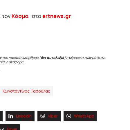
ι τον
Κόσμο
, στο
ertnews.gr
ν του παραπάνω άρθρου (
όχι αυτολεξεί
) ή μέρους αυτών μόνο αν:
εται η αναφορά.
Κωνσταντίνος Τασούλας
Linkedin
Viber
WhatsApp
Email