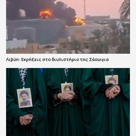
Λιβύη: Εκρήξεις στο διυλιστήριο της Ζάουιγια