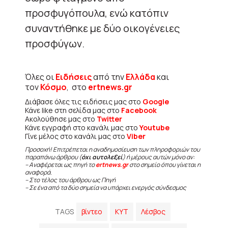
προσφυγόπουλα, ενώ κατόπιν
συναντήθηκε με δύο οικογένειες
προσφύγων.
Όλες οι
Ειδήσεις
από την
Ελλάδα
και
τον
Κόσμο
, στο
ertnews.gr
Διάβασε όλες τις ειδήσεις μας στο
Google
Κάνε like στη σελίδα μας στο
Facebook
Ακολούθησε μας στο
Twitter
Κάνε εγγραφή στο κανάλι μας στο
Youtube
Γίνε μέλος στο κανάλι μας στο
Viber
Προσοχή! Επιτρέπεται η αναδημοσίευση των πληροφοριών του
παραπάνω άρθρου (
όχι αυτολεξεί
) ή μέρους αυτών μόνο αν:
– Αναφέρεται ως πηγή το
ertnews.gr
στο σημείο όπου γίνεται η
αναφορά.
– Στο τέλος του άρθρου ως Πηγή
– Σε ένα από τα δύο σημεία να υπάρχει ενεργός σύνδεσμος
TAGS
βίντεο
ΚΥΤ
Λέσβος