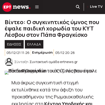
Μετάβαση
Live TV
σε
περιεχόμενο
Βίντεο: Ο συγκινητικός ύμνος που
έψαλε παιδική χορωδία του ΚΥΤ
Λέσβου στον Πάπα Φραγκίσκο
ΕΙΔΗΣΕΙΣ
ΕΛΛΑΔΑ
05/12/21 11:26
Ενημέρωση
05/12 20:28
Σύνταξη
Συντακτική ομάδα ertnews.gr
Μια άκρως συγκινητική στιγμή
εκτυλίχθηκε κατά την άφιξη του
προκαθήμενου της Ρωμαιοκαθολικής
εκκλησίας στο
Κέντρο Υποδοχής και