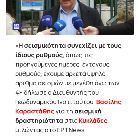
«Η
σεισμικότητα συνεχίζει με τους
ίδιους ρυθμούς
, όπως τις
προηγούμενες ημέρες, έντονους
ρυθμούς, έχουμε αρκετά υψηλό
αριθμό σεισμών με μεγέθη άνω των
4» δήλωσε ο Διευθυντής του
Γεωδυναμικού Ινστιτούτου,
Βασίλης
Καραστάθης
για τη
σεισμική
δραστηριότητα
στις
Κυκλάδες
,
μιλώντας στο ΕΡΤNews.