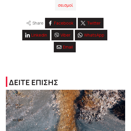
σεισμοί
Share
Facebook
Twitter
Linkedin
Viber
WhatsApp
Email
ΔΕΙΤΕ ΕΠΙΣΗΣ