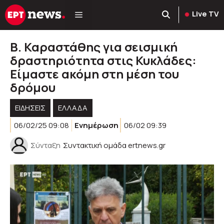
Μετάβαση
Live TV
σε
περιεχόμενο
Β. Καραστάθης για σεισμική
δραστηριότητα στις Κυκλάδες:
Είμαστε ακόμη στη μέση του
δρόμου
ΕΙΔΗΣΕΙΣ
ΕΛΛΑΔΑ
06/02/25 09:08
Ενημέρωση
06/02 09:39
Σύνταξη
Συντακτική ομάδα ertnews.gr