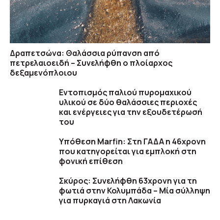
Δραπετσώνα: Θαλάσσια ρύπανση από
πετρελαιοειδή – Συνελήφθη ο πλοίαρχος
δεξαμενόπλοιου
Εντοπισμός παλιού πυρομαχικού
υλικού σε δύο θαλάσσιες περιοχές
και ενέργειες για την εξουδετέρωσή
του
Υπόθεση Marfin: Στη ΓΑΔΑ η 46χρονη
που κατηγορείται για εμπλοκή στη
φονική επίθεση
Σκύρος: Συνελήφθη 63χρονη για τη
φωτιά στην Κολυμπάδα – Μία σύλληψη
για πυρκαγιά στη Λακωνία