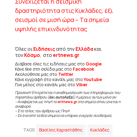
Συνεχίζεται η σεισμική
δραστηριότητα στις Κυκλάδες, έξι
σεισμοί σε μισή ώρα – Tα σημεία
υψηλής επικινδυνότητας
Όλες οι
Ειδήσεις
από την
Ελλάδα
και
τον
Κόσμο
, στο
ertnews.gr
Διάβασε όλες τις ειδήσεις μας στο
Google
Κάνε like στη σελίδα μας στο
Facebook
Ακολούθησε μας στο
Twitter
Κάνε εγγραφή στο κανάλι μας στο
Youtube
Γίνε μέλος στο κανάλι μας στο
Viber
Προσοχή! Επιτρέπεται η αναδημοσίευση των πληροφοριών του
παραπάνω άρθρου (
όχι αυτολεξεί
) ή μέρους αυτών μόνο αν:
– Αναφέρεται ως πηγή το
ertnews.gr
στο σημείο όπου γίνεται η
αναφορά.
– Στο τέλος του άρθρου ως Πηγή
– Σε ένα από τα δύο σημεία να υπάρχει ενεργός σύνδεσμος
TAGS
Βασίλης Καραστάθης
Κυκλάδες