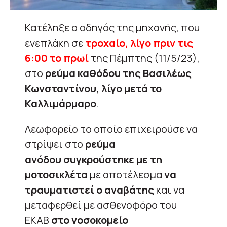
Κατέληξε ο οδηγός της μηχανής, που
ενεπλάκη σε
τροχαίο, λίγο πριν τις
6:00 το πρωί
της Πέμπτης (11/5/23),
στο
ρεύμα καθόδου της Βασιλέως
Κωνσταντίνου, λίγο μετά το
Καλλιμάρμαρο
.
Λεωφορείο το οποίο επιχειρούσε να
στρίψει στο
ρεύμα
ανόδου
συγκρούστηκε με τη
μοτοσικλέτα
με αποτέλεσμα
να
τραυματιστεί ο αναβάτης
και να
μεταφερθεί με ασθενοφόρο του
ΕΚΑΒ
στο νοσοκομείο