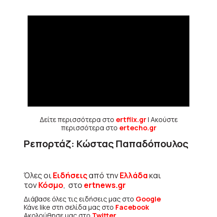
Δείτε περισσότερα στο
ertflix.gr
| Ακούστε
περισσότερα στο
ertecho.gr
Ρεπορτάζ: Κώστας Παπαδόπουλος
Όλες οι
Ειδήσεις
από την
Ελλάδα
και
τον
Κόσμο
, στο
ertnews.gr
Διάβασε όλες τις ειδήσεις μας στο
Google
Κάνε like στη σελίδα μας στο
Facebook
Ακολούθησε μας στο
Twitter