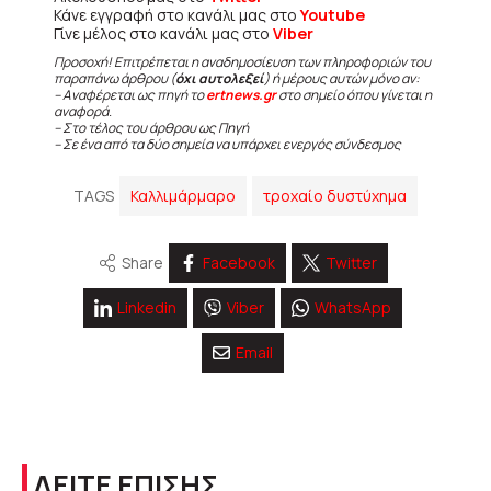
Κάνε εγγραφή στο κανάλι μας στο
Youtube
Γίνε μέλος στο κανάλι μας στο
Viber
Προσοχή! Επιτρέπεται η αναδημοσίευση των πληροφοριών του
παραπάνω άρθρου (
όχι αυτολεξεί
) ή μέρους αυτών μόνο αν:
– Αναφέρεται ως πηγή το
ertnews.gr
στο σημείο όπου γίνεται η
αναφορά.
– Στο τέλος του άρθρου ως Πηγή
– Σε ένα από τα δύο σημεία να υπάρχει ενεργός σύνδεσμος
TAGS
Καλλιμάρμαρο
τροχαίο δυστύχημα
Share
Facebook
Twitter
Linkedin
Viber
WhatsApp
Email
ΔΕΙΤΕ ΕΠΙΣΗΣ