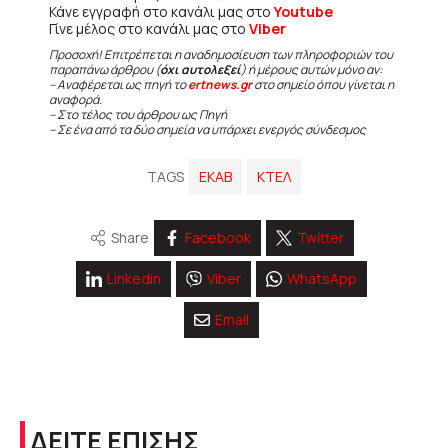
Κάνε εγγραφή στο κανάλι μας στο
Youtube
Γίνε μέλος στο κανάλι μας στο
Viber
Προσοχή! Επιτρέπεται η αναδημοσίευση των πληροφοριών του
παραπάνω άρθρου (
όχι αυτολεξεί
) ή μέρους αυτών μόνο αν:
– Αναφέρεται ως πηγή το
ertnews.gr
στο σημείο όπου γίνεται η
αναφορά.
– Στο τέλος του άρθρου ως Πηγή
– Σε ένα από τα δύο σημεία να υπάρχει ενεργός σύνδεσμος
TAGS
ΕΚΑΒ
ΚΤΕΛ
Share
Facebook
Twitter
Linkedin
Viber
WhatsApp
Email
ΔΕΙΤΕ ΕΠΙΣΗΣ