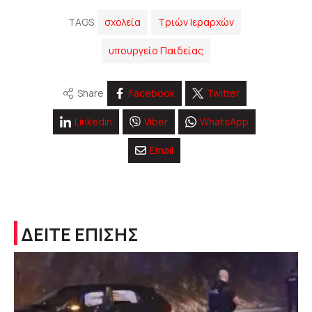
TAGS
σχολεία
Τριών Ιεραρχών
υπουργείο Παιδείας
Share
Facebook
Twitter
Linkedin
Viber
WhatsApp
Email
ΔΕΙΤΕ ΕΠΙΣΗΣ