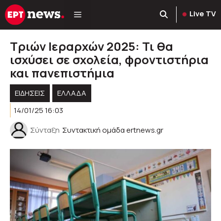
Μετάβαση
Live TV
σε
περιεχόμενο
Τριών Ιεραρχών 2025: Τι θα
ισχύσει σε σχολεία, φροντιστήρια
και πανεπιστήμια
ΕΙΔΗΣΕΙΣ
ΕΛΛΑΔΑ
14/01/25 16:03
Σύνταξη
Συντακτική ομάδα ertnews.gr