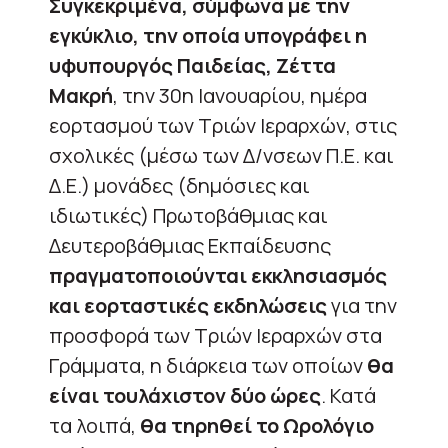
Συγκεκριμένα, σύμφωνα με την
εγκύκλιο, την οποία υπογράφει η
υφυπουργός Παιδείας, Ζέττα
Μακρή
, την 30η Ιανουαρίου, ημέρα
εορτασμού των Τριών Ιεραρχών, στις
σχολικές (μέσω των Δ/νσεων Π.Ε. και
Δ.Ε.) μονάδες (δημόσιες και
ιδιωτικές) Πρωτοβάθμιας και
Δευτεροβάθμιας Εκπαίδευσης
πραγματοποιούνται εκκλησιασμός
και εορταστικές εκδηλώσεις
για την
προσφορά των Τριών Ιεραρχών στα
Γράμματα, η διάρκεια των οποίων
θα
είναι τουλάχιστον δύο ώρες
. Κατά
τα λοιπά,
θα τηρηθεί το Ωρολόγιο