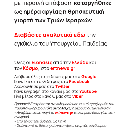
με περσινή απόφαση,
καταργήθηκε
ως ημέρα αργίας η θρησκευτική
γιορτή των Τριών Ιεραρχών.
Διαβάστε αναλυτικά εδώ
την
εγκύκλιο του Υπουργείου Παιδείας.
Όλες οι
Ειδήσεις
από την
Ελλάδα
και
τον
Κόσμο
, στο
ertnews.gr
Διάβασε όλες τις ειδήσεις μας στο
Google
Κάνε like στη σελίδα μας στο
Facebook
Ακολούθησε μας στο
Twitter
Κάνε εγγραφή στο κανάλι μας στο
Youtube
Γίνε μέλος στο κανάλι μας στο
Viber
Προσοχή! Επιτρέπεται η αναδημοσίευση των πληροφοριών του
παραπάνω άρθρου (
όχι αυτολεξεί
) ή μέρους αυτών μόνο αν:
– Αναφέρεται ως πηγή το
ertnews.gr
στο σημείο όπου γίνεται η
αναφορά.
– Στο τέλος του άρθρου ως Πηγή
– Σε ένα από τα δύο σημεία να υπάρχει ενεργός σύνδεσμος