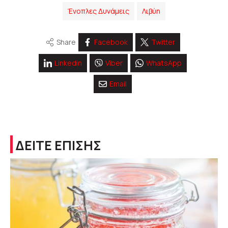
Ένοπλες Δυνάμεις
Λιβύη
Share
Facebook
Twitter
Linkedin
Viber
WhatsApp
Email
ΔΕΙΤΕ ΕΠΙΣΗΣ