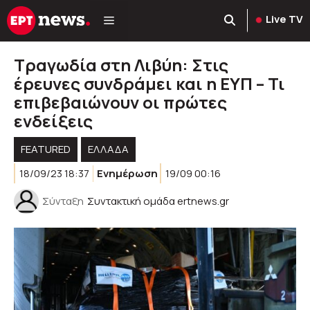
Μετάβαση
Live TV
σε
περιεχόμενο
Τραγωδία στη Λιβύη: Στις
έρευνες συνδράμει και η ΕΥΠ – Τι
επιβεβαιώνουν οι πρώτες
ενδείξεις
FEATURED
ΕΛΛΑΔΑ
18/09/23 18:37
Ενημέρωση
19/09 00:16
Σύνταξη
Συντακτική ομάδα ertnews.gr