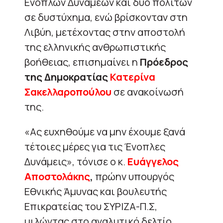
Ενόπλων Δυνάμεων και δύο πολιτών
σε δυστύχημα, ενώ βρίσκονταν στη
Λιβύη, μετέχοντας στην αποστολή
της ελληνικής ανθρωπιστικής
βοήθειας, επισημαίνει η
Πρόεδρος
της Δημοκρατίας
Κατερίνα
Σακελλαροπούλου
σε ανακοίνωσή
της.
«Ας ευχηθούμε να μην έχουμε ξανά
τέτοιες μέρες για τις Ένοπλες
Δυνάμεις», τόνισε ο κ.
Ευάγγελος
Αποστολάκης
,
πρώην υπουργός
Εθνικής Άμυνας και βουλευτής
Επικρατείας του ΣΥΡΙΖΑ-Π.Σ,
μιλώντας στο αναλυτικό δελτίο