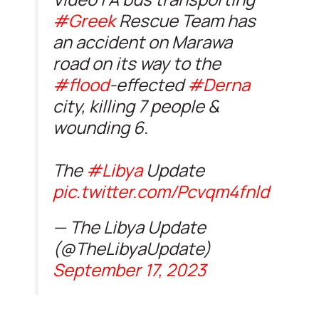
#Greek
Rescue Team has
an accident on Marawa
road on its way to the
#flood
-effected
#Derna
city, killing 7 people &
wounding 6.
The
#Libya
Update
pic.twitter.com/Pcvqm4fnld
— The Libya Update
(@TheLibyaUpdate)
September 17, 2023