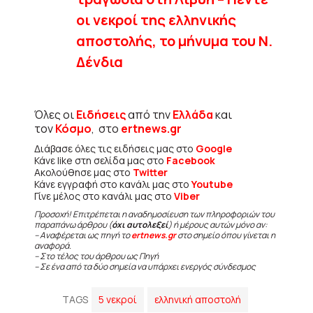
οι νεκροί της ελληνικής
αποστολής, το μήνυμα του Ν.
Δένδια
Όλες οι
Ειδήσεις
από την
Ελλάδα
και
τον
Κόσμο
, στο
ertnews.gr
Διάβασε όλες τις ειδήσεις μας στο
Google
Κάνε like στη σελίδα μας στο
Facebook
Ακολούθησε μας στο
Twitter
Κάνε εγγραφή στο κανάλι μας στο
Youtube
Γίνε μέλος στο κανάλι μας στο
Viber
Προσοχή! Επιτρέπεται η αναδημοσίευση των πληροφοριών του
παραπάνω άρθρου (
όχι αυτολεξεί
) ή μέρους αυτών μόνο αν:
– Αναφέρεται ως πηγή το
ertnews.gr
στο σημείο όπου γίνεται η
αναφορά.
– Στο τέλος του άρθρου ως Πηγή
– Σε ένα από τα δύο σημεία να υπάρχει ενεργός σύνδεσμος
TAGS
5 νεκροί
ελληνική αποστολή