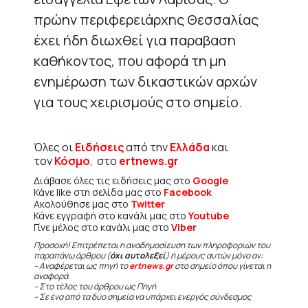
πρώην περιφερειάρχης Θεσσαλίας
έχει ήδη διωχθεί για παραβαση
καθήκοντος, που αφορά τη μη
ενημέρωση των δικαστικών αρχών
για τους χειρισμούς στο σημείο.
Όλες οι
Ειδήσεις
από την
Ελλάδα
και
τον
Κόσμο
, στο
ertnews.gr
Διάβασε όλες τις ειδήσεις μας στο
Google
Κάνε like στη σελίδα μας στο
Facebook
Ακολούθησε μας στο
Twitter
Κάνε εγγραφή στο κανάλι μας στο
Youtube
Γίνε μέλος στο κανάλι μας στο
Viber
Προσοχή! Επιτρέπεται η αναδημοσίευση των πληροφοριών του
παραπάνω άρθρου (
όχι αυτολεξεί
) ή μέρους αυτών μόνο αν:
– Αναφέρεται ως πηγή το
ertnews.gr
στο σημείο όπου γίνεται η
αναφορά.
– Στο τέλος του άρθρου ως Πηγή
– Σε ένα από τα δύο σημεία να υπάρχει ενεργός σύνδεσμος