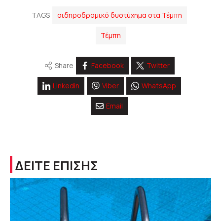
TAGS
σιδηροδρομικό δυστύχημα στα Τέμπη
Τέμπη
Share
Facebook
Twitter
Linkedin
Viber
WhatsApp
Email
ΔΕΙΤΕ ΕΠΙΣΗΣ