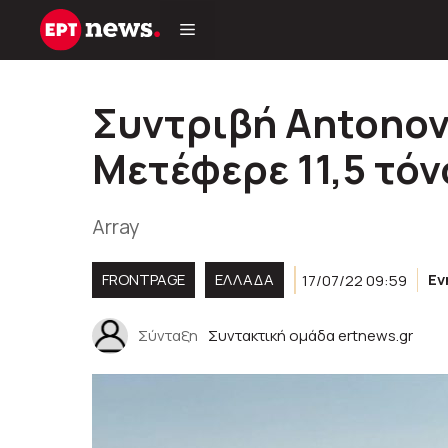
Μετάβαση
σε
περιεχόμενο
Συντριβή Antonov
Μετέφερε 11,5 τό
Array
FRONTPAGE
ΕΛΛΑΔΑ
17/07/22 09:59
Εν
Σύνταξη
Συντακτική ομάδα ertnews.gr