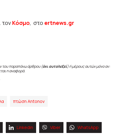
ι τον
Κόσμο
, στο
ertnews.gr
ν του παραπάνω άρθρου (
όχι αυτολεξεί
) ή μέρους αυτών μόνο αν:
εται η αναφορά.
λα
πτώση Antonov
Linkedin
Viber
WhatsApp