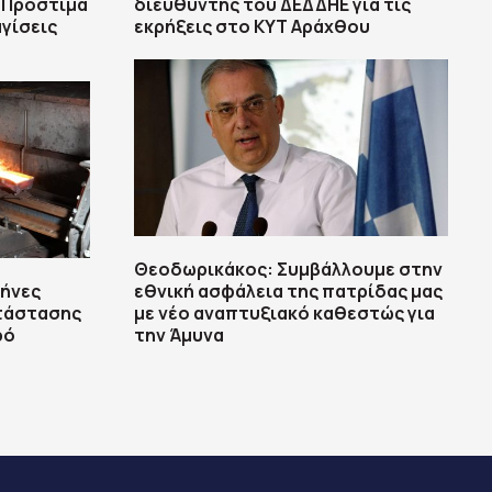
– Πρόστιμα
διευθυντής του ΔΕΔΔΗΕ για τις
αγίσεις
εκρήξεις στο ΚΥΤ Αράχθου
Θεοδωρικάκος: Συμβάλλουμε στην
ήνες
εθνική ασφάλεια της πατρίδας μας
ατάστασης
με νέο αναπτυξιακό καθεστώς για
ρό
την Άμυνα