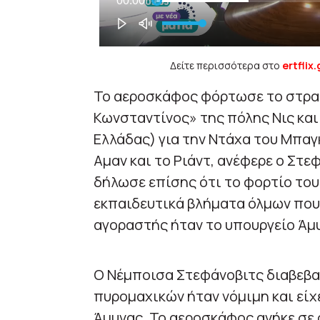
Δείτε περισσότερα στο
ertflix.
Το αεροσκάφος φόρτωσε το στρατ
Κωνσταντίνος» της πόλης Νις και
Ελλάδας) για την Ντάχα του Μπαγ
Αμαν και το Ριάντ, ανέφερε ο Στ
δήλωσε επίσης ότι το φορτίο το
εκπαιδευτικά βλήματα όλμων που 
αγοραστής ήταν το υπουργείο Άμ
Ο Νέμποισα Στεφάνοβιτς διαβεβα
πυρομαχικών ήταν νόμιμη και είχ
Άμυνας. Το αεροσκάφος ανήκε σε