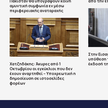
Πακιστάν θα υπογράψουν κοινή
από την ε
αμυντική συμφωνία εν μέσω
περιφερειακής αναταραχής
Στην Εισα
υπόθεση τ
Χατζηδάκης: Άκυρες από 1
έκδοσή τη
Οκτωβρίου οι εγκύκλιοι που δεν
έχουν αναρτηθεί – Υποχρεωτική η
δημοσίευση σε ιστοσελίδες
φορέων