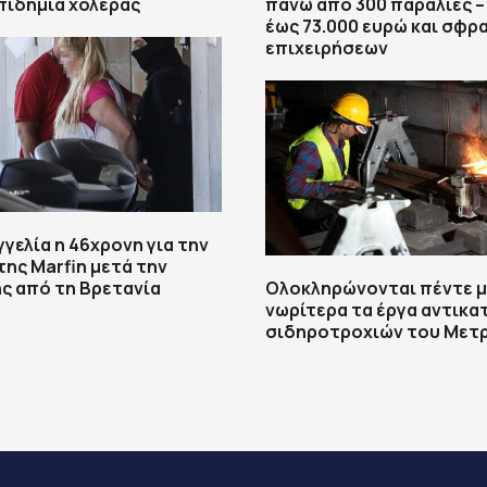
πιδημία χολέρας
πάνω από 300 παραλίες 
έως 73.000 ευρώ και σφρ
επιχειρήσεων
γγελία η 46χρονη για την
ης Marfin μετά την
ς από τη Βρετανία
Ολοκληρώνονται πέντε μ
νωρίτερα τα έργα αντικ
σιδηροτροχιών του Mετ