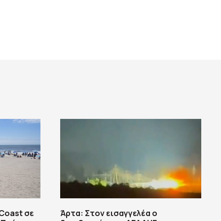
yCoast σε
Άρτα: Στον εισαγγελέα ο