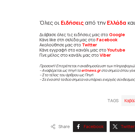
Όλες οι
Ειδήσεις
από την
Ελλάδα
κα
Διάβασε όλες τις ειδήσεις μας στο
Google
Κάνε like στη σελίδα μας στο
Facebook
Ακολούθησε μας στο
Twitter
Κάνε εγγραφή στο κανάλι μας στο
Youtube
Γίνε μέλος στο κανάλι μας στο
Viber
Προσοχή! Επιτρέπεται η αναδημοσίευση των πληροφοριώ
– Αναφέρεται ως πηγή το
ertnews.gr
στο σημείο όπου γίν
– Στο τέλος του άρθρου ως Πηγή
– Σε ένα από τα δύο σημεία να υπάρχει ενεργός σύνδεσμος
TAGS
Καβά
Share
Facebook
Twitter