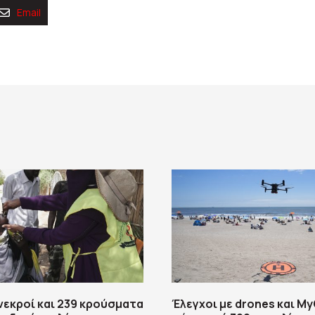
Email
 νεκροί και 239 κρούσματα
Έλεγχοι με drones και M