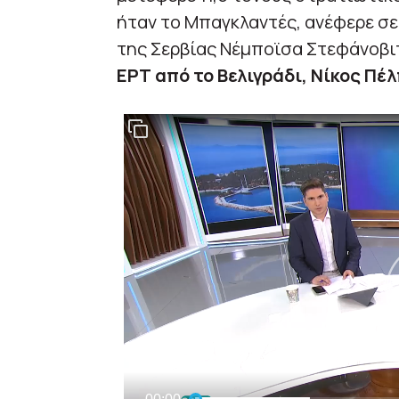
ήταν το Μπαγκλαντές, ανέφερε σ
της Σερβίας Νέμποϊσα Στεφάνοβ
ΕΡΤ από το Βελιγράδι, Νίκος Πέ