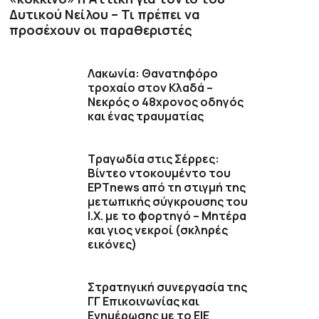
Δυτικού Νείλου – Τι πρέπει να
προσέχουν οι παραθεριστές
Λακωνία: Θανατηφόρο
τροχαίο στον Κλαδά –
Νεκρός ο 48χρονος οδηγός
και ένας τραυματίας
Τραγωδία στις Σέρρες:
Βίντεο ντοκουμέντο του
ΕΡΤnews από τη στιγμή της
μετωπικής σύγκρουσης του
Ι.Χ. με το φορτηγό – Μητέρα
και γιος νεκροί (σκληρές
εικόνες)
Στρατηγική συνεργασία της
ΓΓ Επικοινωνίας και
Ενημέρωσης με το ΕΙΕ