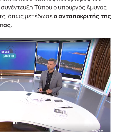
ε συνέντευξη Τύπου ο υπουργός Άμυνας
ιτς, όπως μετέδωσε
ο ανταποκριτής της
λπας.