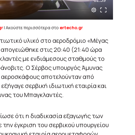
gr
| Ακούστε περισσότερα στο
ertecho.gr
ιωτικό υλικό στο αεροδρόμιο «Μέγας
 απογειώθηκε στις 20:40 (21:40 ώρα
κλαντές με ενδιάμεσους σταθμούς το
εφάνοβιτς. Ο Σέρβος υπουργός Άμυνας
υ αεροσκάφους αποτελούνταν από
εξήγαγε σερβική ιδιωτική εταιρία και
υνας του Μπαγκλαντές.
ίωσε ότι η διαδικασία εξαγωγής των
ε την έγκριση του σερβικού υπουργείου
 ουκρανική εταιρία αερομεταφορών