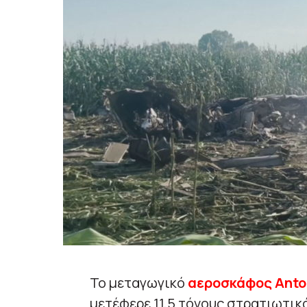
Το μεταγωγικό
αεροσκάφος Anto
μετέφερε 11,5 τόνους στρατιωτικό