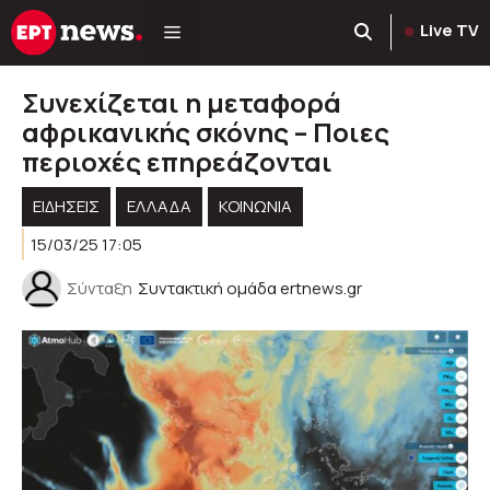
Μετάβαση
Live TV
σε
περιεχόμενο
Συνεχίζεται η μεταφορά
αφρικανικής σκόνης – Ποιες
περιοχές επηρεάζονται
ΕΙΔΗΣΕΙΣ
ΕΛΛΑΔΑ
ΚΟΙΝΩΝΊΑ
15/03/25 17:05
Σύνταξη
Συντακτική ομάδα ertnews.gr