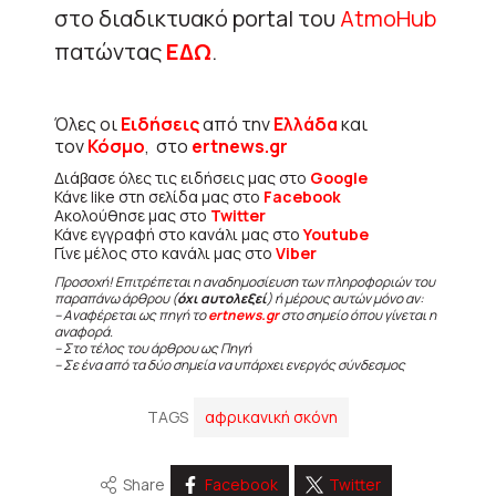
στο διαδικτυακό portal του
AtmoHub
πατώντας
ΕΔΩ
.
Όλες οι
Ειδήσεις
από την
Ελλάδα
και
τον
Κόσμο
, στο
ertnews.gr
Διάβασε όλες τις ειδήσεις μας στο
Google
Κάνε like στη σελίδα μας στο
Facebook
Ακολούθησε μας στο
Twitter
Κάνε εγγραφή στο κανάλι μας στο
Youtube
Γίνε μέλος στο κανάλι μας στο
Viber
Προσοχή! Επιτρέπεται η αναδημοσίευση των πληροφοριών του
παραπάνω άρθρου (
όχι αυτολεξεί
) ή μέρους αυτών μόνο αν:
– Αναφέρεται ως πηγή το
ertnews.gr
στο σημείο όπου γίνεται η
αναφορά.
– Στο τέλος του άρθρου ως Πηγή
– Σε ένα από τα δύο σημεία να υπάρχει ενεργός σύνδεσμος
TAGS
αφρικανική σκόνη
Share
Facebook
Twitter