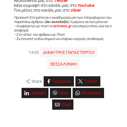
Ακολούθησε μας στο
Twitter
Κάνε εγγραφή στο κανάλι μας στο
Youtube
Γίνε μέλος στο κανάλι μας στο
Viber
Προσοχή! Επιτρέπεται η αναδημοσίευση των πληροφοριών του
παραπάνω άρθρου (
όχι αυτολεξεί
) ή μέρους αυτών μόνο αν:
– Αναφέρεται ως πηγή το
ertnews.gr
στο σημείο όπου γίνεται η
αναφορά.
– Στο τέλος του άρθρου ως Πηγή
– Σε ένα από τα δύο σημεία να υπάρχει ενεργός σύνδεσμος
TAGS
ΔΗΜΗΤΡΗΣ ΠΑΠΑΣΤΕΡΓΙΟΥ
ΘΕΣΣΑΛΟΝΙΚΗ
Share
Facebook
Twitter
Linkedin
Viber
WhatsApp
Email