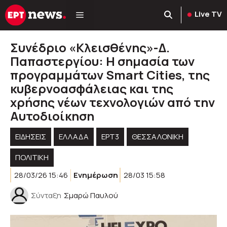
Μετάβαση
Live TV
σε
περιεχόμενο
Συνέδριο «Κλεισθένης»-Δ.
Παπαστεργίου: Η σημασία των
προγραμμάτων Smart Cities, της
κυβερνοασφάλειας και της
χρήσης νέων τεχνολογιών από την
Αυτοδιοίκηση
ΕΙΔΗΣΕΙΣ
ΕΛΛΑΔΑ
ΕΡΤ3
ΘΕΣΣΑΛΟΝΙΚΗ
ΠΟΛΙΤΙΚΉ
28/03/26 15:46
Ενημέρωση
28/03 15:58
Σύνταξη
Σμαρώ Παυλού