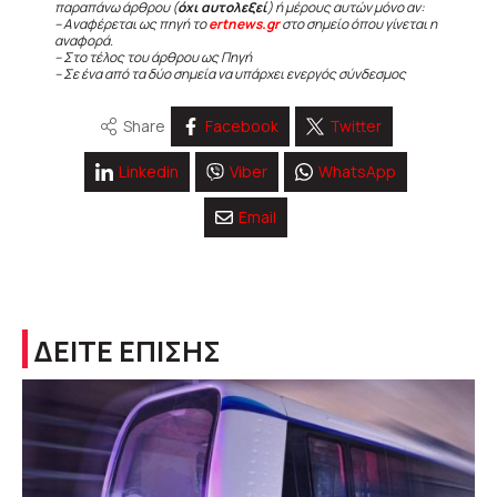
παραπάνω άρθρου (
όχι αυτολεξεί
) ή μέρους αυτών μόνο αν:
– Αναφέρεται ως πηγή το
ertnews.gr
στο σημείο όπου γίνεται η
αναφορά.
– Στο τέλος του άρθρου ως Πηγή
– Σε ένα από τα δύο σημεία να υπάρχει ενεργός σύνδεσμος
Share
Facebook
Twitter
Linkedin
Viber
WhatsApp
Email
ΔΕΙΤΕ ΕΠΙΣΗΣ