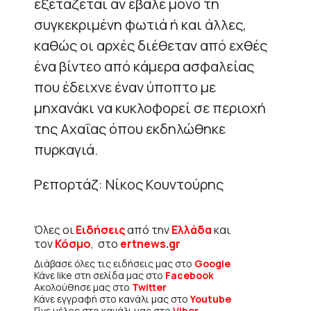
εξετάζεται αν έβαλε μόνο τη
συγκεκριμένη φωτιά ή και άλλες,
καθώς οι αρχές διέθεταν από εχθές
ένα βίντεο από κάμερα ασφαλείας
που έδειχνε έναν ύποπτο με
μηχανάκι να κυκλοφορεί σε περιοχή
της Αχαΐας όπου εκδηλώθηκε
πυρκαγιά.
Ρεπορτάζ: Νίκος Κουντούρης
Όλες οι
Ειδήσεις
από την
Ελλάδα
και
τον
Κόσμο
, στο
ertnews.gr
Διάβασε όλες τις ειδήσεις μας στο
Google
Κάνε like στη σελίδα μας στο
Facebook
Ακολούθησε μας στο
Twitter
Κάνε εγγραφή στο κανάλι μας στο
Youtube
Γίνε μέλος στο κανάλι μας στο
Viber