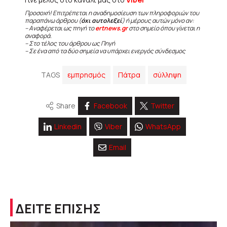
Προσοχή! Επιτρέπεται η αναδημοσίευση των πληροφοριών του
παραπάνω άρθρου (
όχι αυτολεξεί
) ή μέρους αυτών μόνο αν:
– Αναφέρεται ως πηγή το
ertnews.gr
στο σημείο όπου γίνεται η
αναφορά.
– Στο τέλος του άρθρου ως Πηγή
– Σε ένα από τα δύο σημεία να υπάρχει ενεργός σύνδεσμος
TAGS
εμπρησμός
Πάτρα
σύλληψη
Share
Facebook
Twitter
Linkedin
Viber
WhatsApp
Email
ΔΕΙΤΕ ΕΠΙΣΗΣ