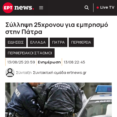
Μετάβαση
Live TV
σε
περιεχόμενο
Σύλληψη 25χρονου για εμπρησμό
στην Πάτρα
ΕΙΔΗΣΕΙΣ
ΕΛΛΑΔΑ
ΠΑΤΡΑ
ΠΕΡΙΦΈΡΕΙΑ
ΠΕΡΙΦΕΡΕΙΑΚΟΊ ΣΤΑΘΜΟΊ
13/08/25 20:59
Ενημέρωση
13/08 22:45
Σύνταξη
Συντακτική ομάδα ertnews.gr