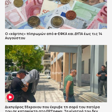
Ο «χάρτης» πληρωμών από e-ΕΦΚΑ και ΔΥΠΑ έως τις 14
Αυγούστου
Δικηγόρος 55χρονου που έκρυβε τη σορό του πατέρα
του σε καταψύκτη στο ΕΡΤnews: Τα κίνητρά του δεν