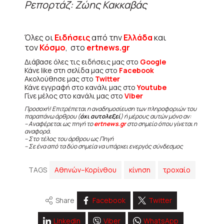
Ρεπορτάζ: Ζώης Κακκαβάς
Όλες οι
Ειδήσεις
από την
Ελλάδα
και
τον
Κόσμο
, στο
ertnews.gr
Διάβασε όλες τις ειδήσεις μας στο
Google
Κάνε like στη σελίδα μας στο
Facebook
Ακολούθησε μας στο
Twitter
Κάνε εγγραφή στο κανάλι μας στο
Youtube
Γίνε μέλος στο κανάλι μας στο
Viber
Προσοχή! Επιτρέπεται η αναδημοσίευση των πληροφοριών του
παραπάνω άρθρου (
όχι αυτολεξεί
) ή μέρους αυτών μόνο αν:
– Αναφέρεται ως πηγή το
ertnews.gr
στο σημείο όπου γίνεται η
αναφορά.
– Στο τέλος του άρθρου ως Πηγή
– Σε ένα από τα δύο σημεία να υπάρχει ενεργός σύνδεσμος
TAGS
Αθηνών–Κορίνθου
κίνηση
τροχαίο
Share
Facebook
Twitter
Linkedin
Viber
WhatsApp