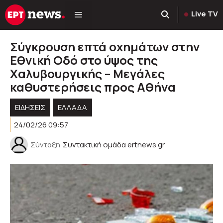
Μετάβαση
Live TV
σε
περιεχόμενο
Σύγκρουση επτά οχημάτων στην
Εθνική Οδό στο ύψος της
Χαλυβουργικής – Μεγάλες
καθυστερήσεις προς Αθήνα
ΕΙΔΗΣΕΙΣ
ΕΛΛΑΔΑ
24/02/26 09:57
Σύνταξη
Συντακτική ομάδα ertnews.gr