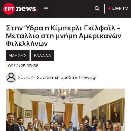
Μετάβαση
Live TV
σε
περιεχόμενο
Στην Ύδρα η Κίμπερλι Γκίλφοϊλ –
Μετάλλιο στη μνήμη Αμερικανών
Φιλελλήνων
ΕΙΔΗΣΕΙΣ
ΕΛΛΑΔΑ
09/11/25 05:58
Σύνταξη
Συντακτική ομάδα ertnews.gr