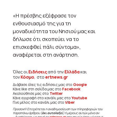
«Η πρέσβης εξέφρασε τον
ενθουσιασμό της για τη
μοναδικότητα του Νησιού μας και
δήλωσε ότι σκοπεύει να το
επισκεφθεί πάλι σύντομα»,
αναφέρεται στη ανάρτηση.
Όλες οι
Ειδήσεις
από την
Ελλάδα
και
τον
Κόσμο
, στο
ertnews.gr
Διάβασε όλες τις ειδήσεις μας στο
Google
Κάνε like στη σελίδα μας στο
Facebook
Ακολούθησε μας στο
Twitter
Κάνε εγγραφή στο κανάλι μας στο
Youtube
Γίνε μέλος στο κανάλι μας στο
Viber
Προσοχή! Επιτρέπεται η αναδημοσίευση των πληροφοριών του
παραπάνω άρθρου (
όχι αυτολεξεί
) ή μέρους αυτών μόνο αν:
– Αναφέρεται ως πηγή το
ertnews.gr
στο σημείο όπου γίνεται η