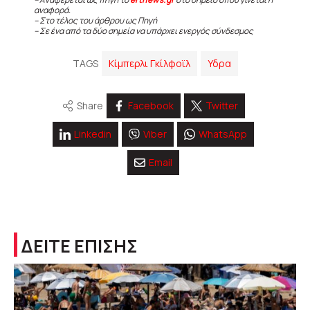
αναφορά.
– Στο τέλος του άρθρου ως Πηγή
– Σε ένα από τα δύο σημεία να υπάρχει ενεργός σύνδεσμος
TAGS
Κίμπερλι Γκίλφοϊλ
Υδρα
Share
Facebook
Twitter
Linkedin
Viber
WhatsApp
Email
ΔΕΙΤΕ ΕΠΙΣΗΣ