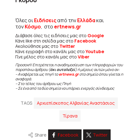
Όλες οι
Ειδήσεις
από την
Ελλάδα
και
τον
Κόσμο
, στο
ertnews.gr
Διάβασε όλες τις ειδήσεις μας στο
Google
Κάνε like στη σελίδα μας στο
Facebook
Ακολούθησε μας στο
Twitter
Κάνε εγγραφή στο κανάλι μας στο
Youtube
Γίνε μέλος στο κανάλι μας στο
Viber
Προσοχή! Επιτρέπεται η αναδημοσίευση των πληροφοριών του
παραπάνω άρθρου (
όχι αυτολεξεί
) ή μέρους αυτών μόνο αν:
– Αναφέρεται ως πηγή το
ertnews.gr
στο σημείο όπου γίνεται η
αναφορά.
– Στο τέλος του άρθρου ως Πηγή
– Σε ένα από τα δύο σημεία να υπάρχει ενεργός σύνδεσμος
TAGS
Αρχιεπίσκοπος Αλβανίας Αναστάσιος
Τίρανα
Share
Facebook
Twitter