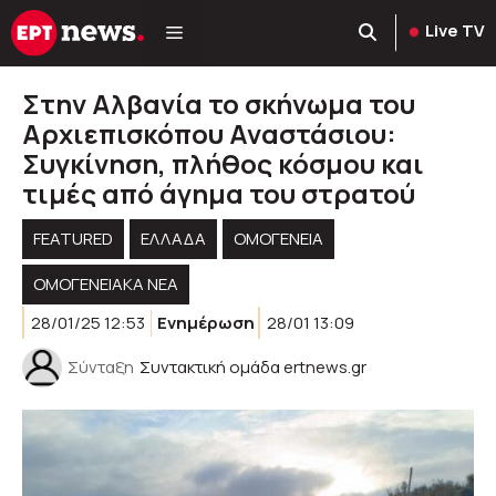
Μετάβαση
Live TV
σε
περιεχόμενο
Στην Αλβανία το σκήνωμα του
Αρχιεπισκόπου Αναστάσιου:
Συγκίνηση, πλήθος κόσμου και
τιμές από άγημα του στρατού
FEATURED
ΕΛΛΑΔΑ
ΟΜΟΓΈΝΕΙΑ
ΟΜΟΓΕΝΕΙΑΚΆ ΝΈΑ
28/01/25 12:53
Ενημέρωση
28/01 13:09
Σύνταξη
Συντακτική ομάδα ertnews.gr