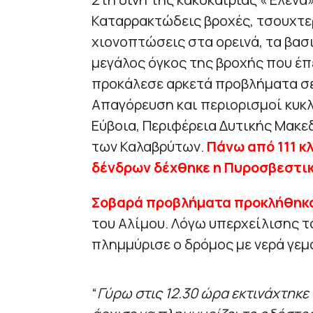
Καταρρακτώδεις βροχές, τσουχτερ
χιονοπτώσεις στα ορεινά, τα βασ
μεγάλος όγκος της βροχής που έ
προκάλεσε αρκετά προβλήματα σε
Απαγόρευση και περιορισμοί κυκ
Εύβοια, Περιφέρεια Δυτικής Μακεδ
των Καλαβρύτων.
Πάνω από 111 κ
δένδρων δέχθηκε η Πυροσβεστι
Σοβαρά προβλήματα προκλήθηκ
του Αλίμου. Λόγω υπερχείλισης 
πλημμύρισε ο δρόμος με νερά γεμ
“
Γύρω στις 12.30 ώρα εκτινάχτηκε