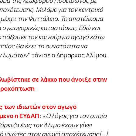
ρωμα της λεωφόρου Ποσειδώνος με
ποχέτευσης. Μιλάμε για τον κεντρικό
 μέχρι την Ψυττάλεια. Το αποτέλεσμα
 υγειονομικές καταστάσεις. Εδώ και
φτιάξουνε τον καινούργιο αγωγό κάτω
οίος θα έχει τη δυνατότητα να
ν λυμάτων
” τόνισε ο Δήμαρχος Αλίμου,
λωβίστηκε σε λάκκο που άνοιξε στην
 βροχόπτωση
 των ιδιωτών στον αγωγό
μενο η ΕΥΔΑΠ
:
«
Ο λόγος για τον οποίο
Βάρκιζα έως τον Άλιμο έχουν γίνει
ό ιδιώτες στον αγωγό αποχέτευσης[…]