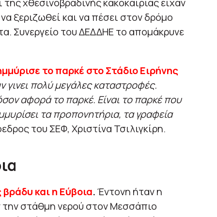
ι της χθεσινοβραδινής κακοκαιρίας είχαν
να ξεριζωθεί και να πέσει στον δρόμο
τα. Συνεργείο του ΔΕΔΔΗΕ το απομάκρυνε
μμύρισε το παρκέ στο Στάδιο Ειρήνης
ν γινει πολύ μεγάλες καταστροφές.
όσον αφορά το παρκέ. Είναι το παρκέ που
μμυρίσει τα προπονητήρια, τα γραφεία
εδρος του ΣΕΦ, Χριστίνα Τσιλιγκίρη.
οια
 βράδυ και η Εύβοια
.
Έντονη ήταν η
ν την στάθμη νερού στον Μεσσάπιο