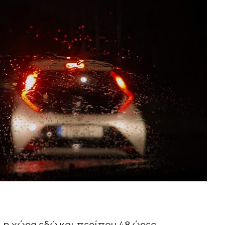
 η χώρα εδώ και περίπου 48 ώρες.