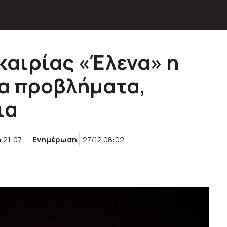
καιρίας «Έλενα» η
α προβλήματα,
ια
 21:07
Ενημέρωση
27/12 08:02