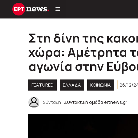
Μετάβαση
σε
περιεχόμενο
Στη δίνη της κακο
χώρα: Αμέτρητα τ
αγωνία στην Εύβο
FEATURED
ΕΛΛΑΔΑ
ΚΟΙΝΩΝΊΑ
26/12/24
Σύνταξη
Συντακτική ομάδα ertnews.gr