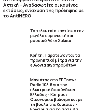
Αττική – Αναδασωτέες οι καμένες
εκτάσεις, ενίσχυση της πρόληψης με
το AntiNERO
Το τελευταίο «αντίο» στον
μεγάλο ερμηνευτή και
μουσικό Λάκη Χαλκιά
Κρήτη: Παρατείνονται τα
προληπτικά μέτρα για την
ευλογιά αιγοπροβάτων
Μανιάτης στο ΕΡΤnews
Radio 105,8 για την
ηλεκτρική διασύνδεση
Ελλάδας – Κύπρου:
Οικονομικά βιώσιμη και με
τη βούλα της Κομισιόν –
Ερώτημα για το πότε θα