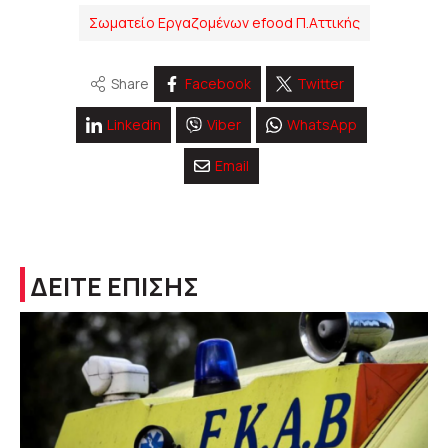
Σωματείο Εργαζομένων efood Π.Αττικής
Share
Facebook
Twitter
Linkedin
Viber
WhatsApp
Email
ΔΕΙΤΕ ΕΠΙΣΗΣ