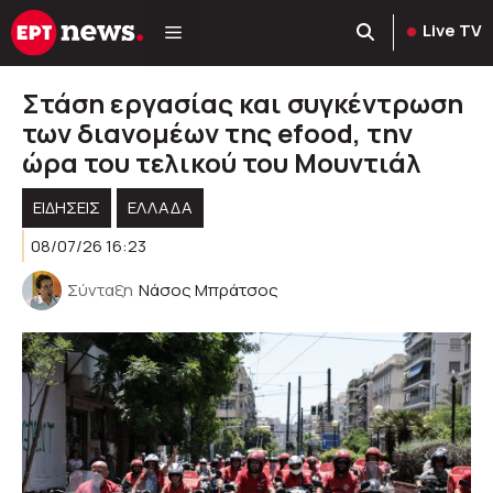
Μετάβαση
Live TV
σε
περιεχόμενο
Στάση εργασίας και συγκέντρωση
των διανομέων της efood, την
ώρα του τελικού του Μουντιάλ
ΕΙΔΗΣΕΙΣ
ΕΛΛΑΔΑ
08/07/26 16:23
Σύνταξη
Νάσος Μπράτσος