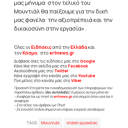
μας μήνυμα: στον τελικό του
Μουντιάλ θα παίξουμε για την δική
μας φανέλα: την αξιοπρέπειά και την
δικαιοσύνη στην εργασία».
Όλες οι
Ειδήσεις
από την
Ελλάδα
και
τον
Κόσμο
, στο
ertnews.gr
Διάβασε όλες τις ειδήσεις μας στο
Google
Κάνε like στη σελίδα μας στο
Facebook
Ακολούθησε μας στο
Twitter
Κάνε εγγραφή στο κανάλι μας στο
Youtube
Γίνε μέλος στο κανάλι μας στο
Viber
Προσοχή! Επιτρέπεται η αναδημοσίευση των πληροφοριών του
παραπάνω άρθρου (
όχι αυτολεξεί
) ή μέρους αυτών μόνο αν:
– Αναφέρεται ως πηγή το
ertnews.gr
στο σημείο όπου γίνεται η
αναφορά.
– Στο τέλος του άρθρου ως Πηγή
– Σε ένα από τα δύο σημεία να υπάρχει ενεργός σύνδεσμος
TAGS
Μουντιάλ
στάση εργασίας