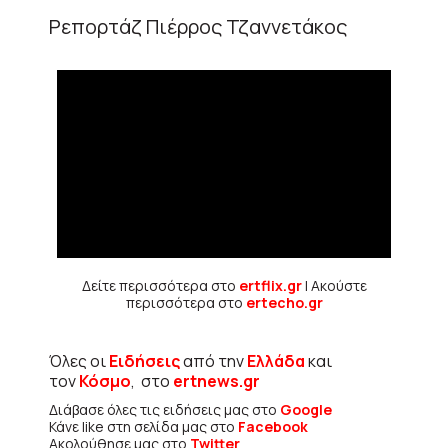
Ρεπορτάζ Πιέρρος Τζαννετάκος
Δείτε περισσότερα στο
ertflix.gr
| Ακούστε
περισσότερα στο
ertecho.gr
Όλες οι
Ειδήσεις
από την
Ελλάδα
και
τον
Κόσμο
, στο
ertnews.gr
Διάβασε όλες τις ειδήσεις μας στο
Google
Κάνε like στη σελίδα μας στο
Facebook
Ακολούθησε μας στο
Twitter