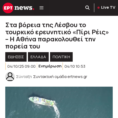
Μετάβαση
Live TV
σε
περιεχόμενο
Στα βόρεια της Λέσβου το
τουρκικό ερευνητικό «Πίρι Ρέις»
– Η Αθήνα παρακολουθεί την
πορεία του
ΕΙΔΗΣΕΙΣ
ΕΛΛΑΔΑ
ΠΟΛΙΤΙΚΉ
04/10/25 09:00
Ενημέρωση
04/10 10:53
Σύνταξη
Συντακτική ομάδα ertnews.gr