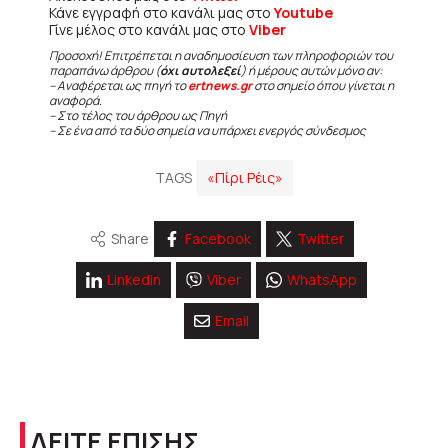
Κάνε εγγραφή στο κανάλι μας στο
Youtube
Γίνε μέλος στο κανάλι μας στο
Viber
Προσοχή! Επιτρέπεται η αναδημοσίευση των πληροφοριών του
παραπάνω άρθρου (
όχι αυτολεξεί
) ή μέρους αυτών μόνο αν:
– Αναφέρεται ως πηγή το
ertnews.gr
στο σημείο όπου γίνεται η
αναφορά.
– Στο τέλος του άρθρου ως Πηγή
– Σε ένα από τα δύο σημεία να υπάρχει ενεργός σύνδεσμος
TAGS
«Πίρι Ρέις»
Share
Facebook
Twitter
Linkedin
Viber
WhatsApp
Email
ΔΕΙΤΕ ΕΠΙΣΗΣ