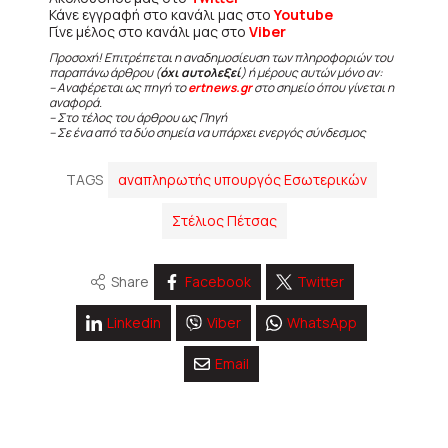
Κάνε εγγραφή στο κανάλι μας στο
Youtube
Γίνε μέλος στο κανάλι μας στο
Viber
Προσοχή! Επιτρέπεται η αναδημοσίευση των πληροφοριών του
παραπάνω άρθρου (
όχι αυτολεξεί
) ή μέρους αυτών μόνο αν:
– Αναφέρεται ως πηγή το
ertnews.gr
στο σημείο όπου γίνεται η
αναφορά.
– Στο τέλος του άρθρου ως Πηγή
– Σε ένα από τα δύο σημεία να υπάρχει ενεργός σύνδεσμος
TAGS
αναπληρωτής υπουργός Εσωτερικών
Στέλιος Πέτσας
Share
Facebook
Twitter
Linkedin
Viber
WhatsApp
Email