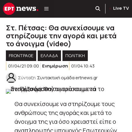
Μετάβαση
Live TV
σε
περιεχόμενο
Στ. Πέτσας: Θα συνεχίσουμε να
στηρίζουμε την αγορά και μετά
το άνοιγμα (video)
FRONTPAGE
ΕΛΛΑΔΑ
ΠΟΛΙΤΙΚΉ
01/04/21 09:00
Ενημέρωση
01/04 10:43
Σύνταξη
Συντακτική ομάδα ertnews.gr
Θα συνεχίσουμε να στηρίζουμε τους
ανθρώπους της αγοράς και μετά το
άνοιγμα της για όσο χρειαστεί είπε ο
αναπληρωτής υπουργός Εσωτερικών