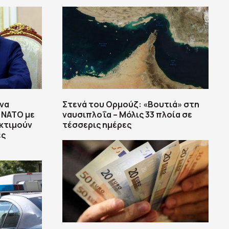
 να
Στενά του Ορμούζ: «Βουτιά» στη
 ΝΑΤΟ με
ναυσιπλοΐα – Μόλις 33 πλοία σε
εκτιμούν
τέσσερις ημέρες
ες