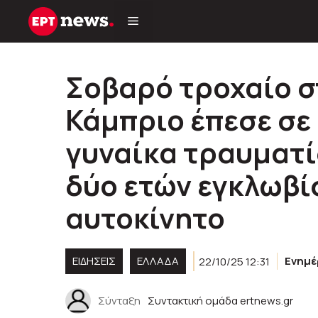
Μετάβαση
σε
περιεχόμενο
Σοβαρό τροχαίο σ
Κάμπριο έπεσε σε
γυναίκα τραυματί
δύο ετών εγκλωβί
αυτοκίνητο
ΕΙΔΗΣΕΙΣ
ΕΛΛΑΔΑ
22/10/25 12:31
Ενημ
Σύνταξη
Συντακτική ομάδα ertnews.gr