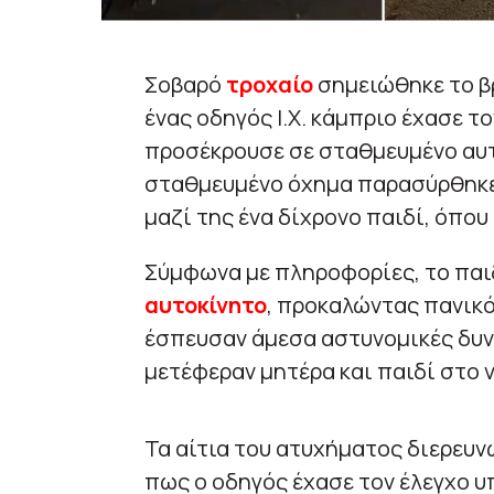
Σοβαρό
τροχαίο
σημειώθηκε το β
ένας οδηγός Ι.Χ. κάμπριο έχασε τ
προσέκρουσε σε σταθμευμένο αυτ
σταθμευμένο όχημα παρασύρθηκε κ
μαζί της ένα δίχρονο παιδί, όπο
Σύμφωνα με πληροφορίες, το παι
αυτοκίνητο
, προκαλώντας πανικό
έσπευσαν άμεσα αστυνομικές δυν
μετέφεραν μητέρα και παιδί στο 
Τα αίτια του ατυχήματος διερευνώ
πως ο οδηγός έχασε τον έλεγχο υ