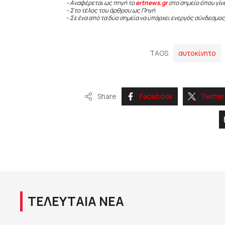
– Αναφέρεται ως πηγή το
ertnews.gr
στο σημείο όπου γίν
– Στο τέλος του άρθρου ως Πηγή
– Σε ένα από τα δύο σημεία να υπάρχει ενεργός σύνδεσμος
TAGS
αυτοκίνητο
Share
Facebook
Twitter
ΤΕΛΕΥΤΑΙΑ ΝΕΑ