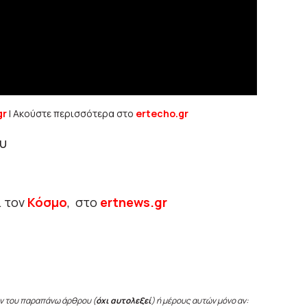
gr
| Ακούστε περισσότερα στο
ertecho.gr
υ
ι τον
Κόσμο
, στο
ertnews.gr
ν του παραπάνω άρθρου (
όχι αυτολεξεί
) ή μέρους αυτών μόνο αν: