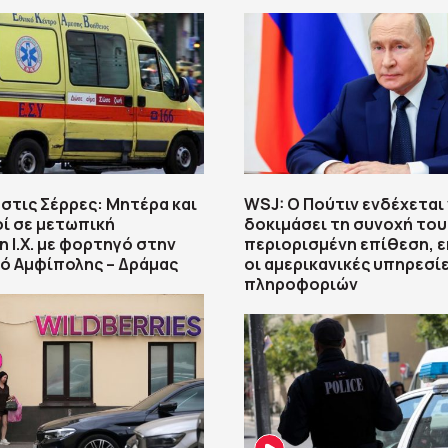
στις Σέρρες: Μητέρα και
WSJ: Ο Πούτιν ενδέχεται
οί σε μετωπική
δοκιμάσει τη συνοχή του
 Ι.Χ. με φορτηγό στην
περιορισμένη επίθεση, 
ό Αμφίπολης – Δράμας
οι αμερικανικές υπηρεσί
πληροφοριών