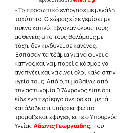
περισσότερα στο
ertecho.gr
«Το προσωπικό ενήργησε με μεγάλη
ταχύτητα. Ο χώρος είχε γεμίσει με
πυκνό καπνό. Έβγαλαν όλους τους
ασθενείς από τους θαλάμους με
τάξη, δεν κινδύνευσε κανένας.
Έσπασαν τα τζάμια για να φύγει ο
καπνός και να μπορεί ο κόσμος να
αναπνέει και να είναι όλοι καλά στην
υγεία τους. Από ό,τι μαθαίνω από
την αστυνομία 0 74χρονος είπε ότι
είδε ένα περίεργο όνειρο και μετά
κατάλαβε ότι υπάρχει φωτιά,
τρόμαξε και έφυγε», είπε ο Υπουργός
Υγείας
Άδωνις Γεωργιάδης
, που