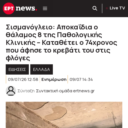
Μετάβαση
Live TV
σε
περιεχόμενο
Σισμανόγλειο: Αποκαΐδια ο
θάλαμος 8 της Παθολογικής
Κλινικής – Καταθέτει ο 74χρονος
που άφησε το κρεβάτι του στις
φλόγες
ΕΙΔΗΣΕΙΣ
ΕΛΛΑΔΑ
09/07/26 12:58
Ενημέρωση
09/07 14:34
Σύνταξη
Συντακτική ομάδα ertnews.gr