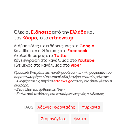
Όλες οι
Ειδήσεις
από την
Ελλάδα
και
τον
Κόσμο
, στο
ertnews.gr
Διάβασε όλες τις ειδήσεις μας στο
Google
Κάνε like στη σελίδα μας στο
Facebook
Ακολούθησε μας στο
Twitter
Κάνε εγγραφή στο κανάλι μας στο
Youtube
Γίνε μέλος στο κανάλι μας στο
Viber
Προσοχή! Επιτρέπεται η αναδημοσίευση των πληροφοριών του
παραπάνω άρθρου (
όχι αυτολεξεί
) ή μέρους αυτών μόνο αν:
– Αναφέρεται ως πηγή το
ertnews.gr
στο σημείο όπου γίνεται η
αναφορά.
– Στο τέλος του άρθρου ως Πηγή
– Σε ένα από τα δύο σημεία να υπάρχει ενεργός σύνδεσμος
TAGS
Άδωνις Γεωργιάδης
πυρκαγιά
Σισμανόγλειο
φωτιά