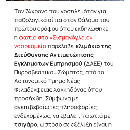
Τον 74χρονο που νοσηλευόταν για
παθολογικά αίτια στον θάλαμο του
πρώτου ορόφου όπου εκδηλώθηκε
η
φωτιά στο «Σισμανόγλειο»
νοσοκομείο
παρέλαβε
κλιμάκιο της
Διεύθυνσης Αντιμετώπισης
Εγκλημάτων Εμπρησμού (
ΔΑΕΕ) του
Πυροσβεστικού Σώματος, από το
Αστυνομικό Τμήμα Νέας
Φιλαδέλφειας Χαλκηδόνας όπου
προσήχθη. Σύμφωνα με
ανεπιβεβαίωτες πληροφορίες,
ενδεχομένως, να έβαλε τη φωτιά με
τσιγάρο
, ωστόσο σε εξέλιξη είναι η