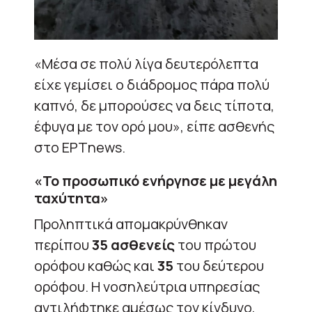
«Μέσα σε πολύ λίγα δευτερόλεπτα
είχε γεμίσει ο διάδρομος πάρα πολύ
καπνό, δε μπορούσες να δεις τίποτα,
έφυγα με τον ορό μου», είπε ασθενής
στο ΕΡΤnews.
«Το προσωπικό ενήργησε με μεγάλη
ταχύτητα»
Προληπτικά απομακρύνθηκαν
περίπου
35 ασθενείς
του πρώτου
ορόφου καθώς και
35
του δεύτερου
ορόφου. Η νοσηλεύτρια υπηρεσίας
αντιλήφτηκε αμέσως τον κίνδυνο,