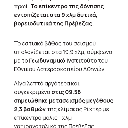
πρωί.
Το επίκεντρο της δόνησης
εντοπίζεται στα 9 χλμ δυτικά,
βορειοδυτικά της Πρέβεζας
.
Το εστιακό βάθος του σεισμού
υπολογίζεται στα 19,9 χλμ, σύμφωνα
με το
Γεωδυναμικό Ινστιτούτο
του
Εθνικού Αστεροσκοπείου Αθηνών
Λίγα λεπτά αργότερα και
συγκεκριμένα
στις 09.58
σημειώθηκε μετασεισμός μεγέθους
2,3 βαθμών
της κλίμακας Ρίχτερ με
επίκεντρο μόλις 1 χλμ
νοτιοανατολικά της Πρέβεζας.