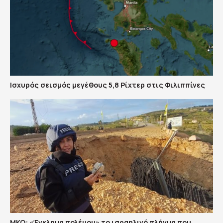
Ισχυρός σεισμός μεγέθους 5,8 Ρίχτερ στις Φιλιππίνες
ΜΚΟ: «Έγκλημα πολέμου» το ισραηλινό πλήγμα που