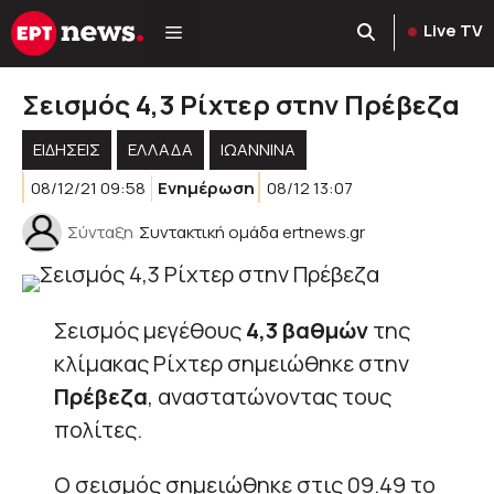
Μετάβαση
Live TV
σε
περιεχόμενο
Σεισμός 4,3 Ρίχτερ στην Πρέβεζα
ΕΙΔΗΣΕΙΣ
ΕΛΛΑΔΑ
ΙΩΑΝΝΙΝΑ
08/12/21 09:58
Ενημέρωση
08/12 13:07
Σύνταξη
Συντακτική ομάδα ertnews.gr
Σεισμός μεγέθους
4,3 βαθμών
της
κλίμακας Ρίχτερ σημειώθηκε στην
Πρέβεζα
, αναστατώνοντας τους
πολίτες.
Ο σεισμός σημειώθηκε στις 09.49 το