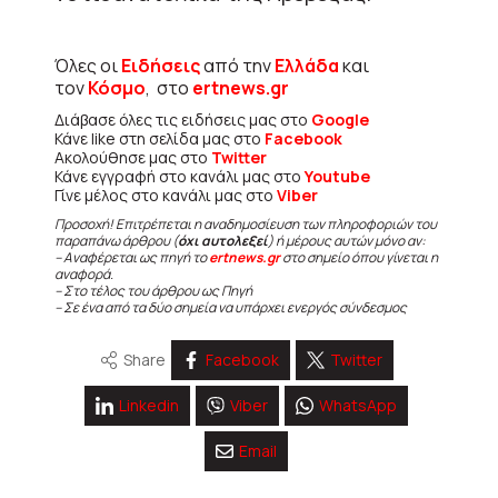
Όλες οι
Ειδήσεις
από την
Ελλάδα
και
τον
Κόσμο
, στο
ertnews.gr
Διάβασε όλες τις ειδήσεις μας στο
Google
Κάνε like στη σελίδα μας στο
Facebook
Ακολούθησε μας στο
Twitter
Κάνε εγγραφή στο κανάλι μας στο
Youtube
Γίνε μέλος στο κανάλι μας στο
Viber
Προσοχή! Επιτρέπεται η αναδημοσίευση των πληροφοριών του
παραπάνω άρθρου (
όχι αυτολεξεί
) ή μέρους αυτών μόνο αν:
– Αναφέρεται ως πηγή το
ertnews.gr
στο σημείο όπου γίνεται η
αναφορά.
– Στο τέλος του άρθρου ως Πηγή
– Σε ένα από τα δύο σημεία να υπάρχει ενεργός σύνδεσμος
Share
Facebook
Twitter
Linkedin
Viber
WhatsApp
Email