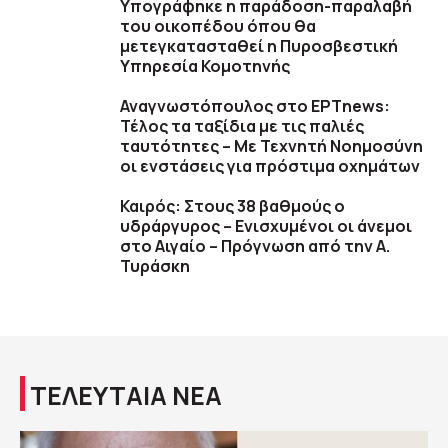
Υπογράφηκε η παράδοση-παραλαβή
του οικοπέδου όπου θα
μετεγκατασταθεί η Πυροσβεστική
Υπηρεσία Κομοτηνής
Αναγνωστόπουλος στο ΕΡΤnews:
Τέλος τα ταξίδια με τις παλιές
ταυτότητες – Με Τεχνητή Νοημοσύνη
οι ενστάσεις για πρόστιμα οχημάτων
Καιρός: Στους 38 βαθμούς ο
υδράργυρος – Ενισχυμένοι οι άνεμοι
στο Αιγαίο – Πρόγνωση από την Α.
Τυράσκη
ΤΕΛΕΥΤΑΙΑ ΝΕΑ