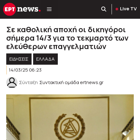
Μετάβαση
Live TV
σε
περιεχόμενο
Σε καθολική αποχή οι δικηγόροι
σήμερα 14/3 για το τεκμαρτό των
ελεύθερων επαγγελματιών
ΕΙΔΗΣΕΙΣ
ΕΛΛΑΔΑ
14/03/25 06:23
Σύνταξη
Συντακτική ομάδα ertnews.gr