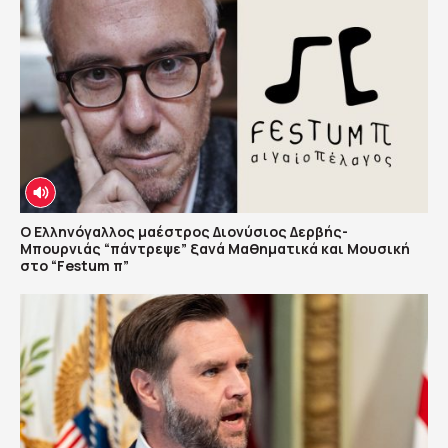
Ο Ελληνόγαλλος μαέστρος Διονύσιος Δερβής-
Μπουρνιάς “πάντρεψε” ξανά Μαθηματικά και Μουσική
στο “Festum π”