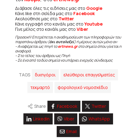
Διάβασε όλες τις ειδήσεις μας στο
Google
Κάνε like στη σελίδα μας στο
Facebook
Ακολούθησε μας στο
Twitter
Κάνε εγγραφή στο κανάλι μας στο
Youtube
Γίνε μέλος στο κανάλι μας στο
Viber
Προσοχή! Επιτρέπεται η αναδημοσίευση των πληροφοριών του
παραπάνω άρθρου (
όχι αυτολεξεί
) ή μέρους αυτών μόνο αν:
– Αναφέρεται ως πηγή το
ertnews.gr
στο σημείο όπου γίνεται η
αναφορά.
– Στο τέλος του άρθρου ως Πηγή
– Σε ένα από τα δύο σημεία να υπάρχει ενεργός σύνδεσμος
TAGS
δικηγόροι
ελεύθεροι επαγγελματίες
τεκμαρτό
φορολογικό νομοσχέδιο
Share
Facebook
Twitter
Linkedin
Viber
WhatsApp
Email