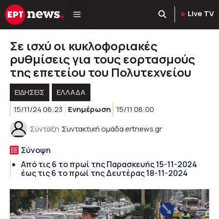
Μετάβαση
Live TV
σε
περιεχόμενο
Σε ισχύ οι κυκλοφοριακές
ρυθμίσεις για τους εορτασμούς
της επετείου του Πολυτεχνείου
ΕΙΔΗΣΕΙΣ
ΕΛΛΑΔΑ
15/11/24 06:23
Ενημέρωση
15/11 08:00
Σύνταξη
Συντακτική ομάδα ertnews.gr
Σύνοψη
Από τις 6 το πρωί της Παρασκευής 15-11-2024
έως τις 6 το πρωί της Δευτέρας 18-11-2024