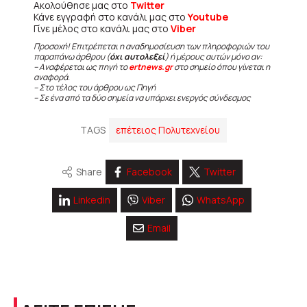
Ακολούθησε μας στο
Twitter
Κάνε εγγραφή στο κανάλι μας στο
Youtube
Γίνε μέλος στο κανάλι μας στο
Viber
Προσοχή! Επιτρέπεται η αναδημοσίευση των πληροφοριών του
παραπάνω άρθρου (
όχι αυτολεξεί
) ή μέρους αυτών μόνο αν:
– Αναφέρεται ως πηγή το
ertnews.gr
στο σημείο όπου γίνεται η
αναφορά.
– Στο τέλος του άρθρου ως Πηγή
– Σε ένα από τα δύο σημεία να υπάρχει ενεργός σύνδεσμος
TAGS
επέτειος Πολυτεχνείου
Share
Facebook
Twitter
Linkedin
Viber
WhatsApp
Email