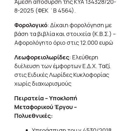
Άμεση απόσυρση της ΚΥΑ 134328/20-
8-2025 (ΦΕΚ ΄Β 4564).
Φορολογικό
: Δίκαιη φορολόγηση με
βάση τα βιβλία και στοιχεία (Κ.Β.Σ.) –
Αφορολόγητο όριο στις 12.000 ευρώ
Λεωφορειολωρίδες
: Ελεύθερη
διέλευση των έμφορτων Ε.Δ.Χ. Ταξί
στις Ειδικές Λωρίδες Κυκλοφορίας
χωρίς διαχωρισμούς
Πειρατεία – Υποκλοπή
Μεταφορικού Έργου –
Πολυεθνικές:
Υπεράσπιση του ν.4530/2018