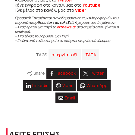
Κάνε εγγραφή στο κανάλι μας στο
Youtube
Γίνε μέλος στο κανάλι μας στο
Viber
Προσοχή! Επιτρέπεται η αναδημοσίευση των πληροφοριών του
παραπάνω άρθρου (
όχι αυτολεξεί
) ή μέρους αυτών μόνο αν:
– Αναφέρεται ως πηγή το
ertnews.gr
στο σημείο όπου γίνεται η
αναφορά.
– Στο τέλος του άρθρου ως Πηγή
– Σε ένα από τα δύο σημεία να υπάρχει ενεργός σύνδεσμος
TAGS
απεργία ταξί
ΣΑΤΑ
Share
Facebook
Twitter
Linkedin
Viber
WhatsApp
Email
ΔΕΙΤΕ ΕΠΙΣΗΣ