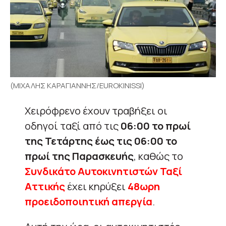
(ΜΙΧΑΛΗΣ ΚΑΡΑΓΙΑΝΝΗΣ/EUROKINISSI)
Χειρόφρενο έχουν τραβήξει οι
οδηγοί ταξί από τις
06:00 το πρωί
της Τετάρτης έως τις 06:00 το
πρωί της Παρασκευής
, καθώς το
Συνδικάτο Αυτοκινητιστών Ταξί
Αττικής
έχει κηρύξει
48ωρη
προειδοποιητική απεργία
.