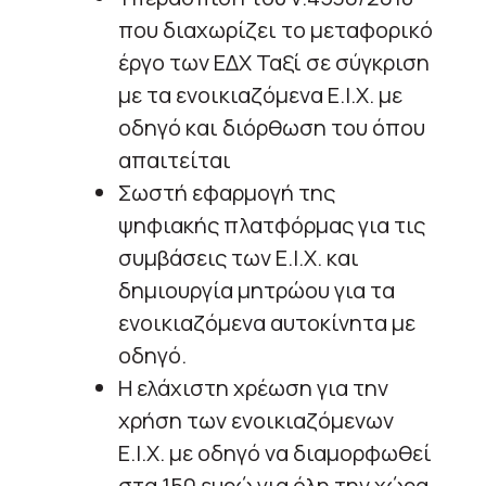
που διαχωρίζει το μεταφορικό
έργο των ΕΔΧ Ταξί σε σύγκριση
με τα ενοικιαζόμενα Ε.Ι.Χ. με
οδηγό και διόρθωση του όπου
απαιτείται
Σωστή εφαρμογή της
ψηφιακής πλατφόρμας για τις
συμβάσεις των Ε.Ι.Χ. και
δημιουργία μητρώου για τα
ενοικιαζόμενα αυτοκίνητα με
οδηγό.
Η ελάχιστη χρέωση για την
χρήση των ενοικιαζόμενων
Ε.Ι.Χ. με οδηγό να διαμορφωθεί
στα 150 ευρώ για όλη την χώρα