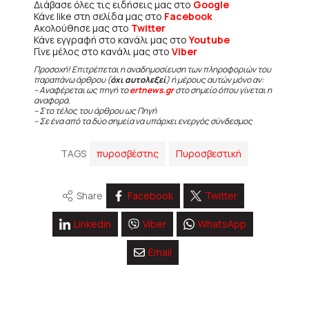
Διάβασε όλες τις ειδήσεις μας στο
Google
Κάνε like στη σελίδα μας στο
Facebook
Ακολούθησε μας στο
Twitter
Κάνε εγγραφή στο κανάλι μας στο
Youtube
Γίνε μέλος στο κανάλι μας στο
Viber
Προσοχή! Επιτρέπεται η αναδημοσίευση των πληροφοριών του
παραπάνω άρθρου (
όχι αυτολεξεί
) ή μέρους αυτών μόνο αν:
– Αναφέρεται ως πηγή το
ertnews.gr
στο σημείο όπου γίνεται η
αναφορά.
– Στο τέλος του άρθρου ως Πηγή
– Σε ένα από τα δύο σημεία να υπάρχει ενεργός σύνδεσμος
TAGS
πυροσβέστης
Πυροσβεστική
Share
Facebook
Twitter
Linkedin
Viber
WhatsApp
Email