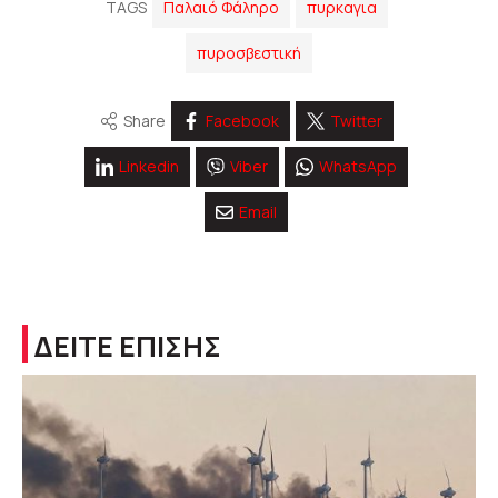
TAGS
Παλαιό Φάληρο
πυρκαγια
πυροσβεστική
Share
Facebook
Twitter
Linkedin
Viber
WhatsApp
Email
ΔΕΙΤΕ ΕΠΙΣΗΣ