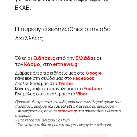
ΕΚΑΒ.
Η πυρκαγιά εκδηλώθηκε στην οδό
Αχιλλέως.
Όλες οι
Ειδήσεις
από την
Ελλάδα
και
τον
Κόσμο
, στο
ertnews.gr
Διάβασε όλες τις ειδήσεις μας στο
Google
Κάνε like στη σελίδα μας στο
Facebook
Ακολούθησε μας στο
Twitter
Κάνε εγγραφή στο κανάλι μας στο
Youtube
Γίνε μέλος στο κανάλι μας στο
Viber
Προσοχή! Επιτρέπεται η αναδημοσίευση των πληροφοριών του
παραπάνω άρθρου (
όχι αυτολεξεί
) ή μέρους αυτών μόνο αν:
– Αναφέρεται ως πηγή το
ertnews.gr
στο σημείο όπου γίνεται η
αναφορά.
– Στο τέλος του άρθρου ως Πηγή
– Σε ένα από τα δύο σημεία να υπάρχει ενεργός σύνδεσμος