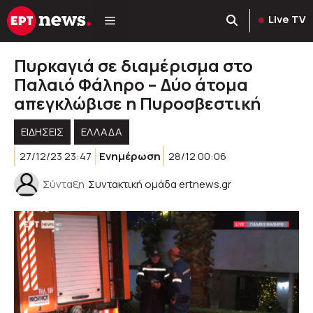
Μετάβαση
Live TV
σε
περιεχόμενο
Πυρκαγιά σε διαμέρισμα στο
Παλαιό Φάληρο – Δύο άτομα
απεγκλώβισε η Πυροσβεστική
ΕΙΔΗΣΕΙΣ
ΕΛΛΑΔΑ
27/12/23 23:47
Ενημέρωση
28/12 00:06
Σύνταξη
Συντακτική ομάδα ertnews.gr