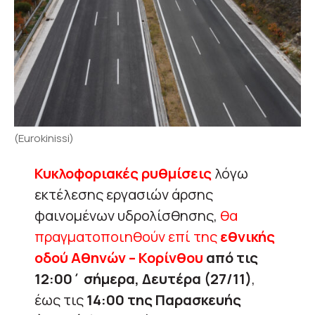
(Eurokinissi)
Κυκλοφοριακές ρυθμίσεις
λόγω
εκτέλεσης εργασιών άρσης
φαινομένων υδρολίσθησης,
θα
πραγματοποιηθούν επί της
εθνικής
οδού Αθηνών – Κορίνθου
από τις
12:00΄ σήμερα, Δευτέρα (27/11)
,
έως τις
14:00 της Παρασκευής