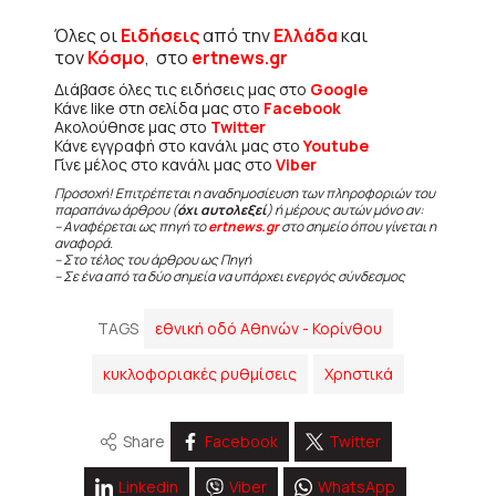
Όλες οι
Ειδήσεις
από την
Ελλάδα
και
τον
Κόσμο
, στο
ertnews.gr
Διάβασε όλες τις ειδήσεις μας στο
Google
Κάνε like στη σελίδα μας στο
Facebook
Ακολούθησε μας στο
Twitter
Κάνε εγγραφή στο κανάλι μας στο
Youtube
Γίνε μέλος στο κανάλι μας στο
Viber
Προσοχή! Επιτρέπεται η αναδημοσίευση των πληροφοριών του
παραπάνω άρθρου (
όχι αυτολεξεί
) ή μέρους αυτών μόνο αν:
– Αναφέρεται ως πηγή το
ertnews.gr
στο σημείο όπου γίνεται η
αναφορά.
– Στο τέλος του άρθρου ως Πηγή
– Σε ένα από τα δύο σημεία να υπάρχει ενεργός σύνδεσμος
TAGS
εθνική οδό Αθηνών - Κορίνθου
κυκλοφοριακές ρυθμίσεις
Χρηστικά
Share
Facebook
Twitter
Linkedin
Viber
WhatsApp