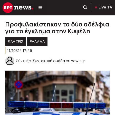
Μετάβαση
Live TV
σε
περιεχόμενο
Προφυλακίστηκαν τα δύο αδέλφια
για το έγκλημα στην Κυψέλη
ΕΙΔΗΣΕΙΣ
ΕΛΛΑΔΑ
11/10/24 17:49
Σύνταξη
Συντακτική ομάδα ertnews.gr