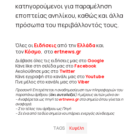
κατηγορούμενοι για παραμέληση
εποπτείας ανηλίκου, καθώς και άλλα
πρόσωπα του περιβάλλοντός τους.
Όλες οι
Ειδήσεις
από την
Ελλάδα
και
τον
Κόσμο
, στο
ertnews.gr
Διάβασε όλες τις ειδήσεις μας στο
Google
Κάνε like στη σελίδα μας στο
Facebook
Ακολούθησε μας στο
Twitter
Κάνε εγγραφή στο κανάλι μας στο
Youtube
Γίνε μέλος στο κανάλι μας στο
Viber
Προσοχή! Επιτρέπεται η αναδημοσίευση των πληροφοριών του
παραπάνω άρθρου (
όχι αυτολεξεί
) ή μέρους αυτών μόνο αν:
– Αναφέρεται ως πηγή το
ertnews.gr
στο σημείο όπου γίνεται η
αναφορά.
– Στο τέλος του άρθρου ως Πηγή
– Σε ένα από τα δύο σημεία να υπάρχει ενεργός σύνδεσμος
TAGS
Κυψέλη