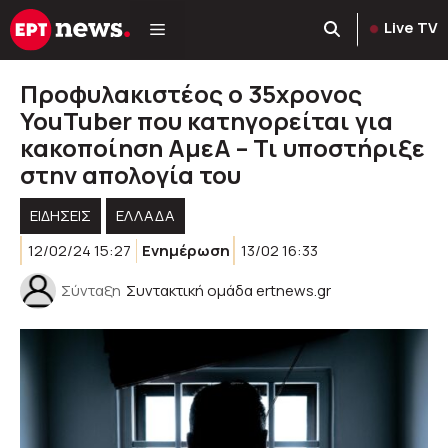
Μετάβαση
Live TV
σε
περιεχόμενο
Προφυλακιστέος ο 35χρονος
YouTuber που κατηγορείται για
κακοποίηση ΑμεΑ – Τι υποστήριξε
στην απολογία του
ΕΙΔΗΣΕΙΣ
ΕΛΛΑΔΑ
12/02/24 15:27
Ενημέρωση
13/02 16:33
Σύνταξη
Συντακτική ομάδα ertnews.gr