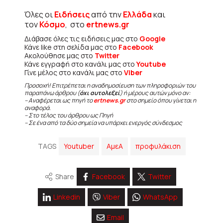
Όλες οι
Ειδήσεις
από την
Ελλάδα
και
τον
Κόσμο
, στο
ertnews.gr
Διάβασε όλες τις ειδήσεις μας στο
Google
Κάνε like στη σελίδα μας στο
Facebook
Ακολούθησε μας στο
Twitter
Κάνε εγγραφή στο κανάλι μας στο
Youtube
Γίνε μέλος στο κανάλι μας στο
Viber
Προσοχή! Επιτρέπεται η αναδημοσίευση των πληροφοριών του
παραπάνω άρθρου (
όχι αυτολεξεί
) ή μέρους αυτών μόνο αν:
– Αναφέρεται ως πηγή το
ertnews.gr
στο σημείο όπου γίνεται η
αναφορά.
– Στο τέλος του άρθρου ως Πηγή
– Σε ένα από τα δύο σημεία να υπάρχει ενεργός σύνδεσμος
TAGS
Youtuber
ΑμεΑ
προφυλάκιση
Share
Facebook
Twitter
Linkedin
Viber
WhatsApp
Email