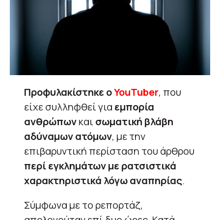
Προφυλακίστηκε ο
YouTuber
, που
είχε συλληφθεί για
εμπορία
ανθρώπων
και
σωματική βλάβη
αδύναμων ατόμων
, με την
επιβαρυντική περίσταση του άρθρου
περί εγκλημάτων με ρατσιστικά
χαρακτηριστικά λόγω αναπηρίας
.
Σύμφωνα με το ρεπορτάζ,
απολογούταν επί δυο ώρες. Κατά