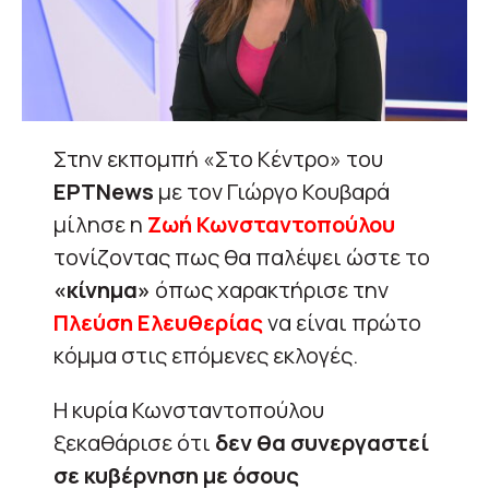
Στην εκπομπή «Στο Κέντρο» του
ΕΡΤΝews
με τον Γιώργο Κουβαρά
μίλησε η
Ζωή Κωνσταντοπούλου
τονίζοντας πως θα παλέψει ώστε το
«κίνημα»
όπως χαρακτήρισε την
Πλεύση Ελευθερίας
να είναι πρώτο
κόμμα στις επόμενες εκλογές.
H κυρία Κωνσταντοπούλου
ξεκαθάρισε ότι
δεν θα συνεργαστεί
σε κυβέρνηση με όσους