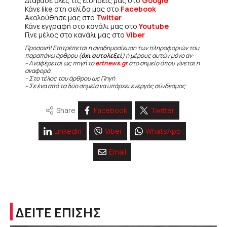
Διάβασε όλες τις ειδήσεις μας στο
Google
Κάνε like στη σελίδα μας στο
Facebook
Ακολούθησε μας στο
Twitter
Κάνε εγγραφή στο κανάλι μας στο
Youtube
Γίνε μέλος στο κανάλι μας στο
Viber
Προσοχή! Επιτρέπεται η αναδημοσίευση των πληροφοριών του
παραπάνω άρθρου (
όχι αυτολεξεί
) ή μέρους αυτών μόνο αν:
– Αναφέρεται ως πηγή το
ertnews.gr
στο σημείο όπου γίνεται η
αναφορά.
– Στο τέλος του άρθρου ως Πηγή
– Σε ένα από τα δύο σημεία να υπάρχει ενεργός σύνδεσμος
Share
Facebook
Twitter
Linkedin
Viber
WhatsApp
Email
ΔΕΙΤΕ ΕΠΙΣΗΣ