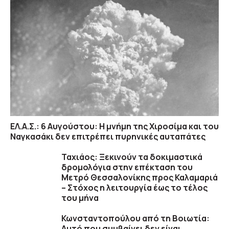
ΕΛ.Α.Σ.: 6 Αυγούστου: Η μνήμη της Χιροσίμα και του
Ναγκασάκι δεν επιτρέπει πυρηνικές αυταπάτες
Ταχιάος: Ξεκινούν τα δοκιμαστικά
δρομολόγια στην επέκταση του
Μετρό Θεσσαλονίκης προς Καλαμαριά
– Στόχος η λειτουργία έως το τέλος
του μήνα
Κωνσταντοπούλου από τη Βοιωτία:
Αυτό που συμβαίνει δεν είναι