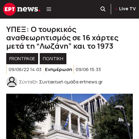
Μετάβαση
Live TV
σε
περιεχόμενο
ΥΠΕΞ: Ο τουρκικός
αναθεωρητισμός σε 16 χάρτες
μετά τη “Λωζάνη” και το 1973
FRONTPAGE
ΠΟΛΙΤΙΚΉ
09/06/22 14:03
Ενημέρωση
09/06 15:33
Σύνταξη
Συντακτική ομάδα ertnews.gr