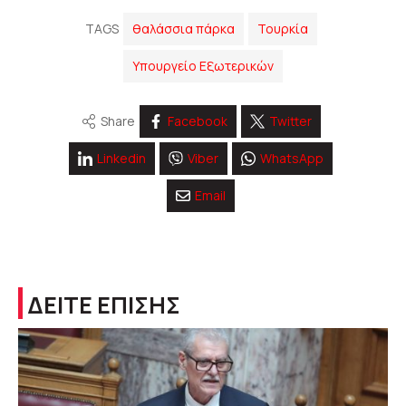
TAGS
θαλάσσια πάρκα
Τουρκία
Υπουργείο Εξωτερικών
Share
Facebook
Twitter
Linkedin
Viber
WhatsApp
Email
ΔΕΙΤΕ ΕΠΙΣΗΣ