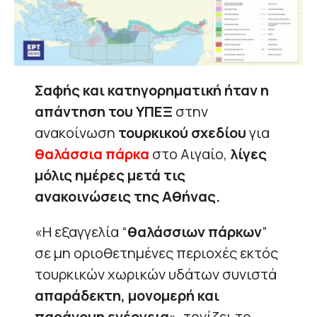
Σαφής και κατηγορηματική ήταν η
απάντηση του ΥΠΕΞ
στην
ανακοίνωση
τουρκικού σχεδίου
για
θαλάσσια πάρκα
στο Αιγαίο,
λίγες
μόλις ημέρες μετά τις
ανακοινώσεις της Αθήνας.
«Η εξαγγελία “
θαλάσσιων πάρκων
”
σε μη οριοθετημένες περιοχές εκτός
τουρκικών χωρικών υδάτων συνιστά
απαράδεκτη, μονομερή και
παράνομη ενέργεια
», τονίζει το