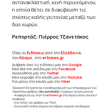
αντανακλαστική, κενή περιεχόμενου,
η οποία θέτει σε διακύβευση τις
σχέσεις καλής γειτονίας μεταξύ των
δύο χωρών.
Ρεπορτάζ: Πιέρρος Τζανετάκος
Όλες οι
Ειδήσεις
από την
Ελλάδα
και
τον
Κόσμο
, στο
ertnews.gr
Διάβασε όλες τις ειδήσεις μας στο
Google
Κάνε like στη σελίδα μας στο
Facebook
Ακολούθησε μας στο
Twitter
Κάνε εγγραφή στο κανάλι μας στο
Youtube
Γίνε μέλος στο κανάλι μας στο
Viber
Προσοχή! Επιτρέπεται η αναδημοσίευση των πληροφοριών του
παραπάνω άρθρου (
όχι αυτολεξεί
) ή μέρους αυτών μόνο αν:
– Αναφέρεται ως πηγή το
ertnews.gr
στο σημείο όπου γίνεται η
αναφορά.
– Στο τέλος του άρθρου ως Πηγή
– Σε ένα από τα δύο σημεία να υπάρχει ενεργός σύνδεσμος