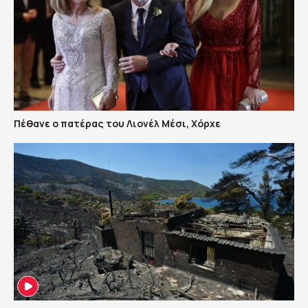
Πέθανε ο πατέρας του Λιονέλ Μέσι, Χόρχε