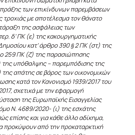
ην επικίνδυνη σωματική βλάβη κατά
 πράξης των επικίνδυνων παρεμβάσεων
 τροχιάς με αποτέλεσμα τον θάνατο
τάραξη της ασφάλειας των
περ. δ’ ΠΚ (ε) της κακουργηματικής
Δημοσίου κατ’ άρθρο 390 § 2 ΠΚ (στ) της
ο 259 ΠΚ (ζ) της παρασιώπησης
) της υπόθαλψης – παρεμπόδισης της
) της απάτης σε βάρος των οικονομικών
σης κατά τον Κανονισμό 1939/2017 του
017, σχετικά με την εφαρμογή
σύσταση της Ευρωπαϊκής Εισαγγελίας
όμο Ν. 4689/2020- (ι) της εσχάτης
ώς επίσης και για κάθε άλλο αδίκημα,
θα προκύψουν από την προκαταρκτική