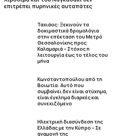
επιτρέπει πυρηνικές αυταπάτες
Ταχιάος: Ξεκινούν τα
δοκιμαστικά δρομολόγια
στην επέκταση του Μετρό
Θεσσαλονίκης προς
Καλαμαριά – Στόχος η
λειτουργία έως το τέλος του
μήνα
Κωνσταντοπούλου από τη
Βοιωτία: Αυτό που
συμβαίνει δεν είναι ατύχημα,
είναι έγκλημα διαρκές και
συνεχιζόμενο
Ηλεκτρική διασύνδεση της
Ελλάδας με την Κύπρο – Σε
αναμονή της