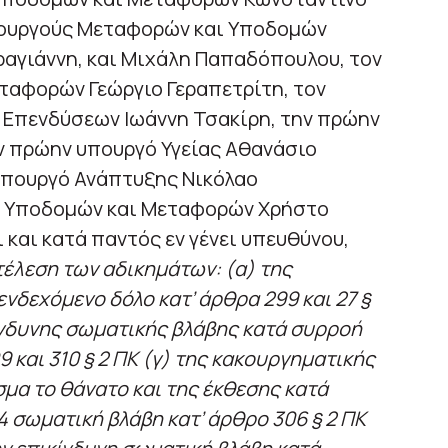
πουργούς Μεταφορών και Υποδομών
ραγιάννη, και Μιχάλη Παπαδόπουλου, τον
αφορών Γεώργιο Γεραπετρίτη, τον
Επενδύσεων Ιωάννη Τσακίρη, την πρώην
ν πρώην υπουργό Υγείας Αθανάσιο
υπουργό Ανάπτυξης Νικόλαο
ό Υποδομών και Μεταφορών Χρήστο
και κατά παντός εν γένει υπευθύνου,
 τέλεση των αδικημάτων: (α) της
νδεχόμενο δόλο κατ’ άρθρα 299 και 27 §
ικίνδυνης σωματικής βλάβης κατά συρροή
 και 310 § 2 ΠΚ (γ) της κακουργηματικής
μα το θάνατο και της έκθεσης κατά
 σωματική βλάβη κατ’ άρθρο 306 § 2 ΠΚ