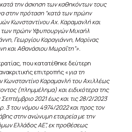
 κατά την άσκηση των καθηκόντων τους
να στην πρόταση “κατά των πρώην
ών Κωνσταντίνου Αχ. Καραμανλή και
ά των πρώην Υφυπουργών Μιχαήλ
ννη, Γεωργίου Καραγιάννη, Μαρίνας
η και Αθανάσιου Μωραΐτη”».
κρατίας, που κατατέθηκε δεύτερη
ανακριτικής επιτροπής «
για τη
ον Κωνσταντίνο Καραμανλή του Αχιλλέως
ντος (πλημμέλημα) και ειδικότερα της
 Σεπτέμβριο 2021 έως και τις 28/2/2023
. 3 του νόμου 4974/2022 και προς τον
βης στην ανώνυμη εταιρεία με την
μων Ελλάδος ΑΕ”, εκ προθέσεως