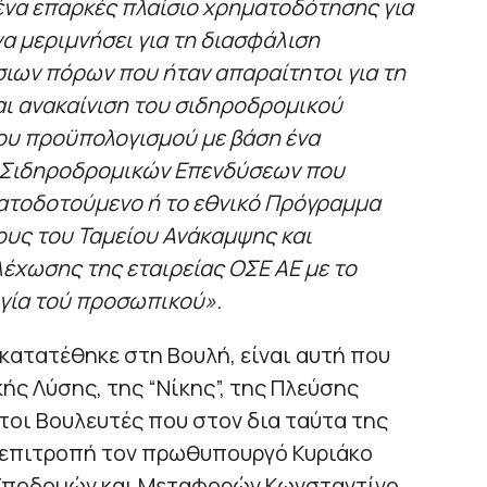
 ένα επαρκές πλαίσιο χρηματοδότησης για
α μεριμνήσει για τη διασφάλιση
ιων πόρων που ήταν απαραίτητοι για τη
αι ανακαίνιση του σιδηροδρομικού
του προϋπολογισμού με βάση ένα
 Σιδηροδρομικών Επενδύσεων που
ατοδοτούμενο ή το εθνικό Πρόγραμμα
υς του Ταμείου Ανάκαμψης και
λέχωσης της εταιρείας ΟΣΕ ΑΕ με το
ργία τού προσωπικού».
 κατατέθηκε στη Βουλή, είναι αυτή που
ής Λύσης, της “Νίκης”, της Πλεύσης
τοι Βουλευτές που στον δια ταύτα της
 επιτροπή τον πρωθυπουργό Κυριάκο
Υποδομών και Μεταφορών Κωνσταντίνο