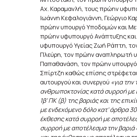
Αχ. Καραμανλή, τους πρώην υφυ
Ιωάννη Κεφαλογιάννη, Γεώργιο Κα
πρώην υπουργό Υποδομών και Μετ
πρώην υφυπουργό Ανάπτυξης και 
υφυπουργό Υγείας Ζωή Ράπτη, το
Πλεύρη, τον πρώην αναπληρωτή 
Παπαθανάση, τον πρώην υπουργ
Σπίρτζη καθώς επίσης στρέφεται 
αυτουργού και συνεργού
«για την
ανθρωποκτονίας κατά συρροή με ε
1β’ ΠΚ (β) της βαριάς και της επ
με ενδεχόμενο δόλο κατ’ άρθρα 309
έκθεσης κατά συρροή με αποτέλεσ
συρροή με αποτέλεσμα την βαριά 4