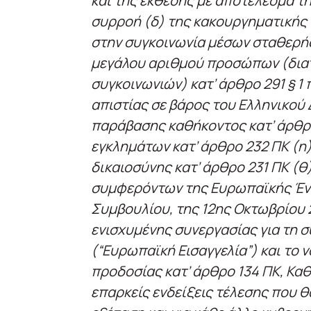
και της έκθεσης με αποτέλεσμα τ
συρροή (δ) της κακουργηματικής
στην συγκοινωνία μέσων σταθερής
μεγάλου αριθμού προσώπων (δια
συγκοινωνιών) κατ’ άρθρο 291 § 1 
απιστίας σε βάρος του Ελληνικού 
παράβασης καθήκοντος κατ’ άρθρ
εγκλημάτων κατ’ άρθρο 232 ΠΚ (η
δικαιοσύνης κατ’ άρθρο 231 ΠΚ (θ
συμφερόντων της Ευρωπαϊκής Ένω
Συμβουλίου, της 12ης Οκτωβρίου 2
ενισχυμένης συνεργασίας για τη 
(“Ευρωπαϊκή Εισαγγελία”) και το ν
προδοσίας κατ’ άρθρο 134 ΠΚ, Καθ
επαρκείς ενδείξεις τέλεσης που 