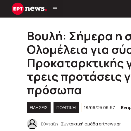
Μετάβαση
σε
περιεχόμενο
Βουλή: Σήμερα η 
Ολομέλεια για σύ
Προκαταρκτικής γι
τρεις προτάσεις γ
πρόσωπα
ΕΙΔΗΣΕΙΣ
ΠΟΛΙΤΙΚΉ
18/06/25 06:57
Ενη
Σύνταξη
Συντακτική ομάδα ertnews.gr