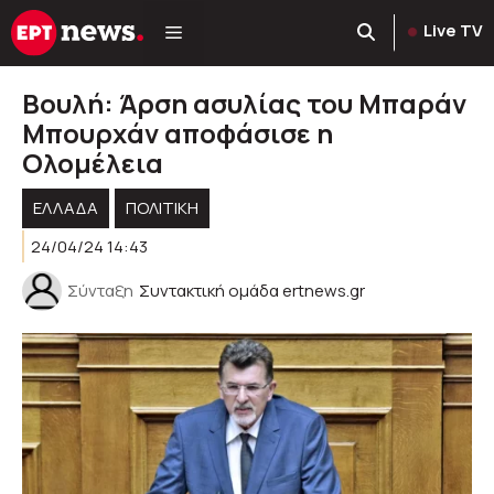
Μετάβαση
Live TV
σε
περιεχόμενο
Βουλή: Άρση ασυλίας του Μπαράν
Μπουρχάν αποφάσισε η
Ολομέλεια
ΕΛΛΑΔΑ
ΠΟΛΙΤΙΚΉ
24/04/24 14:43
Σύνταξη
Συντακτική ομάδα ertnews.gr