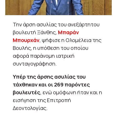
Την άρση ασυλίας του ανεξάρτητου
βουλευτή Ξάνθης,
Μπαράν
Μπουρχάν
, ψήφισε η Ολομέλεια της
Βουλής, η υπόθεση του οποίου
αφορά παράνομη ιατρική
συνταγογράφηση.
Υπέρ της άρσης ασυλίας του
τάχθηκαν και οι 269 παρόντες
βουλευτές
, ενώ ομόφωνη ήταν και η
εισήγηση της Επιτροπή
Δεοντολογίας.