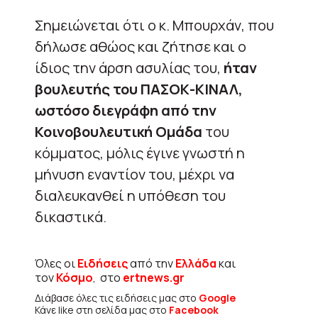
Σημειώνεται ότι ο κ. Μπουρχάν, που
δήλωσε αθώος και ζήτησε και ο
ίδιος την άρση ασυλίας του,
ήταν
βουλευτής του ΠΑΣΟΚ-ΚΙΝΑΛ,
ωστόσο διεγράφη από την
Κοινοβουλευτική Ομάδα
του
κόμματος, μόλις έγινε γνωστή η
μήνυση εναντίον του, μέχρι να
διαλευκανθεί η υπόθεση του
δικαστικά.
Όλες οι
Ειδήσεις
από την
Ελλάδα
και
τον
Κόσμο
, στο
ertnews.gr
Διάβασε όλες τις ειδήσεις μας στο
Google
Κάνε like στη σελίδα μας στο
Facebook