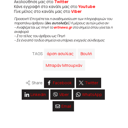
Ακολούθησε μας στο
Twitter
Κάνε εγγραφή στο κανάλι μας στο
Youtube
Γίνε μέλος στο κανάλι μας στο
Viber
Προσοχή! Επιτρέπεται η αναδημοσίευση των πληροφοριών του
παραπάνω άρθρου (
όχι αυτολεξεί
) ή μέρους αυτών μόνο αν:
– Αναφέρεται ως πηγή το
ertnews.gr
στο σημείο όπου γίνεται η
αναφορά.
– Στο τέλος του άρθρου ως Πηγή
– Σε ένα από τα δύο σημεία να υπάρχει ενεργός σύνδεσμος
TAGS
άρση ασυλίας
Βουλή
Μπαράν Μπουρχάν
Share
Facebook
Twitter
Linkedin
Viber
WhatsApp
Email