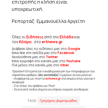
επιτροπής η κλήση είναι
υποχρεωτική.
Ρεπορτάζ: Eμμανουέλλα Αργείτη
Όλες οι
Ειδήσεις
από την
Ελλάδα
και
τον
Κόσμο
, στο
ertnews.gr
Διάβασε όλες τις ειδήσεις μας στο
Google
Κάνε like στη σελίδα μας στο
Facebook
Ακολούθησε μας στο
Twitter
Κάνε εγγραφή στο κανάλι μας στο
Youtube
Γίνε μέλος στο κανάλι μας στο
Viber
Προσοχή! Επιτρέπεται η αναδημοσίευση των πληροφοριών του
παραπάνω άρθρου (
όχι αυτολεξεί
) ή μέρους αυτών μόνο αν:
– Αναφέρεται ως πηγή το
ertnews.gr
στο σημείο όπου γίνεται η
αναφορά.
– Στο τέλος του άρθρου ως Πηγή
– Σε ένα από τα δύο σημεία να υπάρχει ενεργός σύνδεσμος
TAGS
Γρηγόρης Δημητριάδης