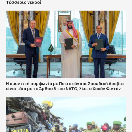
Tέσσερις νεκροί
Η αμυντική συμφωνία με Πακιστάν και Σαουδική Αραβία
είναι ίδια με το Άρθρο 5 του ΝΑΤΟ, λέει ο Χακάν Φιντάν