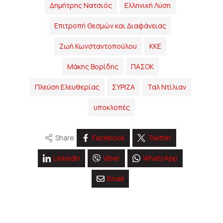
Δημήτρης Νατσιός
Ελληνική Λύση
Επιτροπή Θεσμών και Διαφάνειας
Ζωή Κωνσταντοπούλου
ΚΚΕ
Μάκης Βορίδης
ΠΑΣΟΚ
Πλεύση Ελευθερίας
ΣΥΡΙΖΑ
Ταλ Ντίλιαν
υποκλοπές
Share
Facebook
Twitter
Linkedin
Viber
WhatsApp
Email