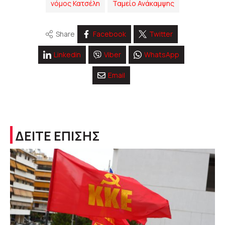
νόμος Κατσέλη
Ταμείο Ανάκαμψης
Share
Facebook
Twitter
Linkedin
Viber
WhatsApp
Email
ΔΕΙΤΕ ΕΠΙΣΗΣ