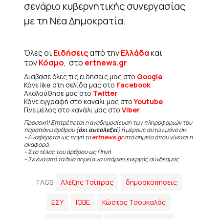
σενάριο κυβερνητικής συνεργασίας
με τη Νέα Δημοκρατία.
Όλες οι
Ειδήσεις
από την
Ελλάδα
και
τον
Κόσμο
, στο
ertnews.gr
Διάβασε όλες τις ειδήσεις μας στο
Google
Κάνε like στη σελίδα μας στο
Facebook
Ακολούθησε μας στο
Twitter
Κάνε εγγραφή στο κανάλι μας στο
Youtube
Γίνε μέλος στο κανάλι μας στο
Viber
Προσοχή! Επιτρέπεται η αναδημοσίευση των πληροφοριών του
παραπάνω άρθρου (
όχι αυτολεξεί
) ή μέρους αυτών μόνο αν:
– Αναφέρεται ως πηγή το
ertnews.gr
στο σημείο όπου γίνεται η
αναφορά.
– Στο τέλος του άρθρου ως Πηγή
– Σε ένα από τα δύο σημεία να υπάρχει ενεργός σύνδεσμος
TAGS
Αλέξης Τσίπρας
δημοσκοπήσεις
ΕΣΥ
ΙΟΒΕ
Κώστας Τσουκαλάς