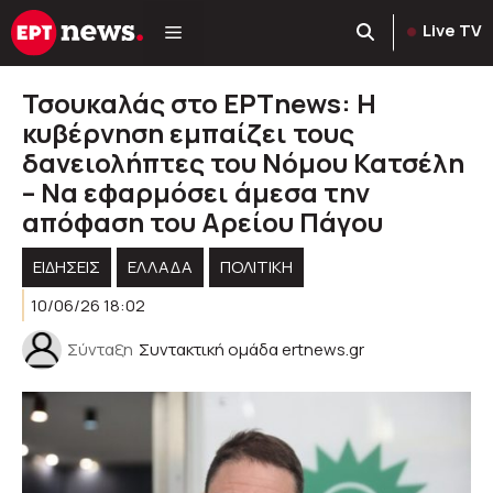
Μετάβαση
Live TV
σε
περιεχόμενο
Τσουκαλάς στο ΕΡΤnews: Η
κυβέρνηση εμπαίζει τους
δανειολήπτες του Νόμου Κατσέλη
– Να εφαρμόσει άμεσα την
απόφαση του Αρείου Πάγου
ΕΙΔΗΣΕΙΣ
ΕΛΛΑΔΑ
ΠΟΛΙΤΙΚΉ
10/06/26 18:02
Σύνταξη
Συντακτική ομάδα ertnews.gr