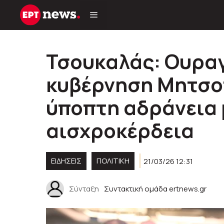
Μετάβαση
σε
περιεχόμενο
Τσουκαλάς: Ουραγ
κυβέρνηση Μητσοτ
ύποπτη αδράνεια
αισχροκέρδεια
ΕΙΔΗΣΕΙΣ
ΠΟΛΙΤΙΚΉ
21/03/26 12:31
Σύνταξη
Συντακτική ομάδα ertnews.gr