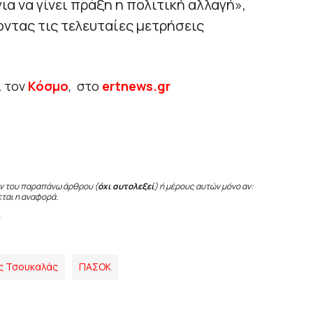
ια να γίνει πράξη η πολιτική αλλαγή»,
οντας τις τελευταίες μετρήσεις
ι τον
Κόσμο
, στο
ertnews.gr
ν του παραπάνω άρθρου (
όχι αυτολεξεί
) ή μέρους αυτών μόνο αν:
εται η αναφορά.
ς Τσουκαλάς
ΠΑΣΟΚ