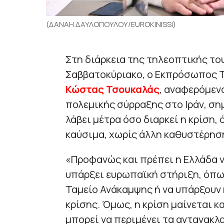
(ΔΑΝΑΗ ΔΑΥΛΟΠΟΥΛΟΥ/EUROKINISSI)
Στη διάρκεια της τηλεοπτικής τ
Σαββατοκύριακο, ο Εκπρόσωπος 
Κώστας Τσουκαλάς
, αναφερόμεν
πολεμικής σύρραξης στο Ιράν, ση
λάβει μέτρα όσο διαρκεί η κρίση,
καύσιμα, χωρίς άλλη καθυστέρησ
«Προφανώς και πρέπει η Ελλάδα ν
υπάρξει ευρωπαϊκή στήριξη, όπω
Ταμείο Ανάκαμψης ή να υπάρξουν κ
κρίσης. Όμως, η κρίση μαίνεται κα
μπορεί να περιμένει τα αντανακλ