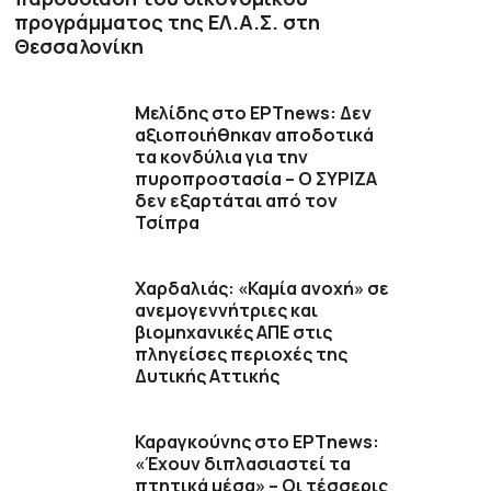
προγράμματος της ΕΛ.Α.Σ. στη
Θεσσαλονίκη
Μελίδης στο ΕΡΤnews: Δεν
αξιοποιήθηκαν αποδοτικά
τα κονδύλια για την
πυροπροστασία – Ο ΣΥΡΙΖΑ
δεν εξαρτάται από τον
Τσίπρα
Χαρδαλιάς: «Καμία ανοχή» σε
ανεμογεννήτριες και
βιομηχανικές ΑΠΕ στις
πληγείσες περιοχές της
Δυτικής Αττικής
Καραγκούνης στο ΕΡΤnews:
«Έχουν διπλασιαστεί τα
πτητικά μέσα» – Οι τέσσερις