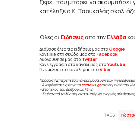
ξέρει που μπορεί να ακουμπήσει γ
κατέληξε ο Κ. Τσουκαλάς σχολιάζ
Όλες οι
Ειδήσεις
από την
Ελλάδα
κα
Διάβασε όλες τις ειδήσεις μας στο
Google
Κάνε like στη σελίδα μας στο
Facebook
Ακολούθησε μας στο
Twitter
Κάνε εγγραφή στο κανάλι μας στο
Youtube
Γίνε μέλος στο κανάλι μας στο
Viber
Προσοχή! Επιτρέπεται η αναδημοσίευση των πληροφοριώ
– Αναφέρεται ως πηγή το
ertnews.gr
στο σημείο όπου γίν
– Στο τέλος του άρθρου ως Πηγή
– Σε ένα από τα δύο σημεία να υπάρχει ενεργός σύνδεσμος
TAGS
Κώστα