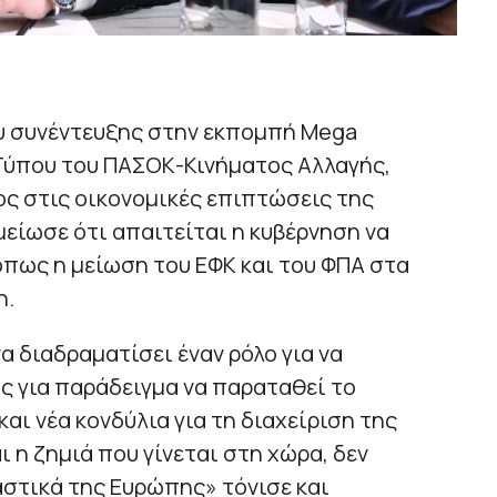
ου συνέντευξης στην εκπομπή Mega
Τύπου του ΠΑΣΟΚ-Κινήματος Αλλαγής,
ος στις οικονομικές επιπτώσεις της
μείωσε ότι απαιτείται η κυβέρνηση να
 όπως η μείωση του ΕΦΚ και του ΦΠΑ στα
η.
α διαδραματίσει έναν ρόλο για να
ς για παράδειγμα να παραταθεί το
αι νέα κονδύλια για τη διαχείριση της
ι η ζημιά που γίνεται στη χώρα, δεν
αστικά της Ευρώπης» τόνισε και