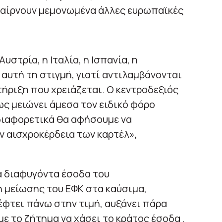
παίρνουν μεμονωμένα άλλες ευρωπαϊκές
στρία, η Ιταλία, η Ισπανία, η
αυτή τη στιγμή, γιατί αντιλαμβάνονται
τήριξη που χρειάζεται. Ο κεντροδεξιός
ως μειώνει άμεσα τον ειδικό φόρο
διαφορετικά θα αφήσουμε να
ν αισχροκέρδεια των καρτέλ»,
 διαφυγόντα έσοδα του
μείωσης του ΕΦΚ στα καύσιμα,
έφτει πάνω στην τιμή, αυξάνει πάρα
με το ζήτημα να χάσει το κράτος έσοδα ,