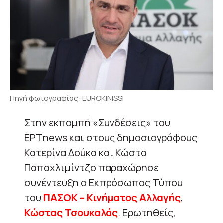
Πηγή φωτογραφίας: EUROKINISSI
Στην εκπομπή «Συνδέσεις» του
ΕΡΤnews και στους δημοσιογράφους
Κατερίνα Δούκα και Κώστα
Παπαχλιμίντζο παραχώρησε
συνέντευξη ο Εκπρόσωπος Τύπου
του
ΠΑΣΟΚ – Κινήματος Αλλαγής
,
Κώστας Τσουκαλάς
. Ερωτηθείς,