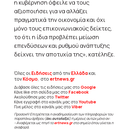
η κυβέρνηση όφειλε να τους
αξιοποιήσει για να αλλάξει
πραγματικά την οικονομία και όχι
μόνο τους επικοινωνιακούς δείκτες,
το ότι η ίδια προβλέπει μείωση
επενδύσεων και ρυθμού ανάπτυξης
δείχνει την αποτυχία της», κατέληξε.
Όλες οι
Ειδήσεις
από την
Ελλάδα
και
τον
Κόσμο
, στο
ertnews.gr
Διάβασε όλες τις ειδήσεις μας στο
Google
Κάνε like στη σελίδα μας στο
Facebook
Ακολούθησε μας στο
Twitter
Κάνε εγγραφή στο κανάλι μας στο
Youtube
Γίνε μέλος στο κανάλι μας στο
Viber
Προσοχή! Επιτρέπεται η αναδημοσίευση των πληροφοριών του
παραπάνω άρθρου (
όχι αυτολεξεί
) ή μέρους αυτών μόνο αν:
– Αναφέρεται ως πηγή το
ertnews.gr
στο σημείο όπου γίνεται η
αναφορά.