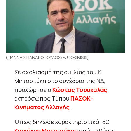
(ΓΙΑΝΝΗΣ ΠΑΝΑΓΟΠΟΥΛΟΣ/EUROKINISSI)
Σε σχολιασμό της ομιλίας του Κ.
Μητσοτάκη στο συνέδριο της ΝΔ,
προχώρησε ο
Κώστας Τσουκαλάς
,
εκπρόσωπος Τύπου
ΠΑΣΟΚ-
Κινήματος Αλλαγής
.
Όπως δήλωσε χαρακτηριστικά: «Ο
Κυριάκος Μητσοτάκης
από το βήμα