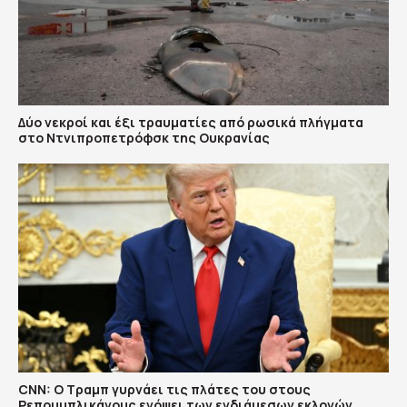
Δύο νεκροί και έξι τραυματίες από ρωσικά πλήγματα
στο Ντνιπροπετρόφσκ της Ουκρανίας
CNN: Ο Τραμπ γυρνάει τις πλάτες του στους
Ρεπουμπλικάνους ενόψει των ενδιάμεσων εκλογών