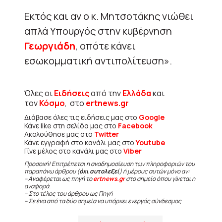
Εκτός και αν ο κ. Μητσοτάκης νιώθει
απλά Υπουργός στην κυβέρνηση
Γεωργιάδη
, οπότε κάνει
εσωκομματική αντιπολίτευση».
Όλες οι
Ειδήσεις
από την
Ελλάδα
και
τον
Κόσμο
, στο
ertnews.gr
Διάβασε όλες τις ειδήσεις μας στο
Google
Κάνε like στη σελίδα μας στο
Facebook
Ακολούθησε μας στο
Twitter
Κάνε εγγραφή στο κανάλι μας στο
Youtube
Γίνε μέλος στο κανάλι μας στο
Viber
Προσοχή! Επιτρέπεται η αναδημοσίευση των πληροφοριών του
παραπάνω άρθρου (
όχι αυτολεξεί
) ή μέρους αυτών μόνο αν:
– Αναφέρεται ως πηγή το
ertnews.gr
στο σημείο όπου γίνεται η
αναφορά.
– Στο τέλος του άρθρου ως Πηγή
– Σε ένα από τα δύο σημεία να υπάρχει ενεργός σύνδεσμος