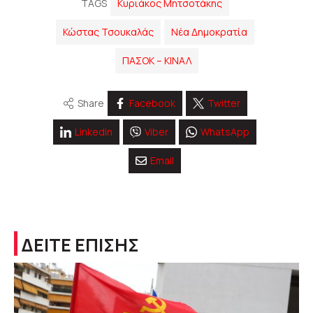
TAGS
Κυριάκος Μητσοτάκης
Κώστας Τσουκαλάς
Νέα Δημοκρατία
ΠΑΣΟΚ – ΚΙΝΑΛ
Share
Facebook
Twitter
Linkedin
Viber
WhatsApp
Email
ΔΕΙΤΕ ΕΠΙΣΗΣ