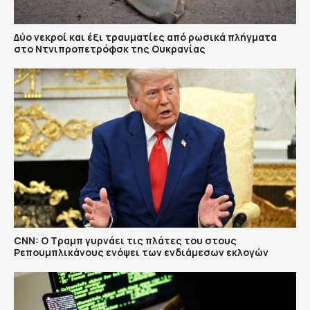
Δύο νεκροί και έξι τραυματίες από ρωσικά πλήγματα
στο Ντνιπροπετρόφσκ της Ουκρανίας
CNN: Ο Τραμπ γυρνάει τις πλάτες του στους
Ρεπουμπλικάνους ενόψει των ενδιάμεσων εκλογών