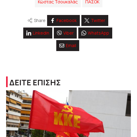
Κώστας Τσουκαλάς
ΠΑΣΟΚ
Share
Facebook
Twitter
Linkedin
Viber
WhatsApp
Email
ΔΕΙΤΕ ΕΠΙΣΗΣ