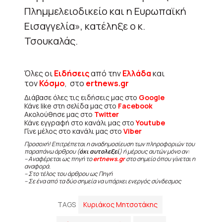
Πλημμελειοδικείο και η Ευρωπαϊκή
Εισαγγελία», κατέληξε ο κ.
Τσουκαλάς.
Όλες οι
Ειδήσεις
από την
Ελλάδα
και
τον
Κόσμο
, στο
ertnews.gr
Διάβασε όλες τις ειδήσεις μας στο
Google
Κάνε like στη σελίδα μας στο
Facebook
Ακολούθησε μας στο
Twitter
Κάνε εγγραφή στο κανάλι μας στο
Youtube
Γίνε μέλος στο κανάλι μας στο
Viber
Προσοχή! Επιτρέπεται η αναδημοσίευση των πληροφοριών του
παραπάνω άρθρου (
όχι αυτολεξεί
) ή μέρους αυτών μόνο αν:
– Αναφέρεται ως πηγή το
ertnews.gr
στο σημείο όπου γίνεται η
αναφορά.
– Στο τέλος του άρθρου ως Πηγή
– Σε ένα από τα δύο σημεία να υπάρχει ενεργός σύνδεσμος
TAGS
Κυριάκος Μητσοτάκης