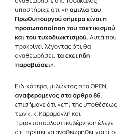
αναθεώρηση, ο κ. Τσουκαλάς
υποστήριξε ότι «η
ομιλία του
Πρωθυπουργού σήμερα είναι η
προσωποποίηση του τακτικισμού
και του τυχοδιωκτισμού.
Αυτά που
προκρίνει λέγοντας ότι θα
αναθεωρήσει,
τα έχει ήδη
παραβιάσει
».
Ειδικότερα, μιλώντας στο OPEN,
αναφερόμενος στο άρθρο 86
,
επισήμανε ότι «επί της υποθέσεως
των κ. κ. Καραμανλή και
Τριαντόπουλου η κυβέρνηση έλεγε
ότι πρέπει να αναθεωρηθεί γιατί οι