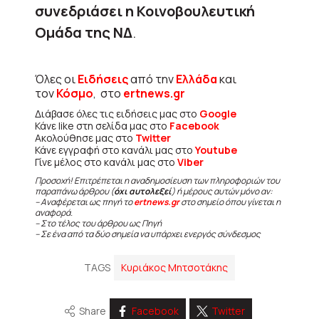
συνεδριάσει η Κοινοβουλευτική
Ομάδα της ΝΔ
.
Όλες οι
Ειδήσεις
από την
Ελλάδα
και
τον
Κόσμο
, στο
ertnews.gr
Διάβασε όλες τις ειδήσεις μας στο
Google
Κάνε like στη σελίδα μας στο
Facebook
Ακολούθησε μας στο
Twitter
Κάνε εγγραφή στο κανάλι μας στο
Youtube
Γίνε μέλος στο κανάλι μας στο
Viber
Προσοχή! Επιτρέπεται η αναδημοσίευση των πληροφοριών του
παραπάνω άρθρου (
όχι αυτολεξεί
) ή μέρους αυτών μόνο αν:
– Αναφέρεται ως πηγή το
ertnews.gr
στο σημείο όπου γίνεται η
αναφορά.
– Στο τέλος του άρθρου ως Πηγή
– Σε ένα από τα δύο σημεία να υπάρχει ενεργός σύνδεσμος
TAGS
Κυριάκος Μητσοτάκης
Share
Facebook
Twitter