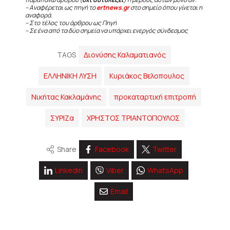
– Αναφέρεται ως πηγή το
ertnews.gr
στο σημείο όπου γίνεται η
αναφορά.
– Στο τέλος του άρθρου ως Πηγή
– Σε ένα από τα δύο σημεία να υπάρχει ενεργός σύνδεσμος
TAGS
Διονύσης Καλαματιανός
ΕΛΛΗΝΙΚΗ ΛΥΣΗ
Κυριάκος Βελοπουλος
Νικήτας Κακλαμάνης
προκαταρτική επιτροπή
ΣΥΡΙΖα
ΧΡΗΣΤΟΣ ΤΡΙΑΝΤΟΠΟΥΛΟΣ
Share
Facebook
Twitter
Linkedin
Viber
WhatsApp
Email