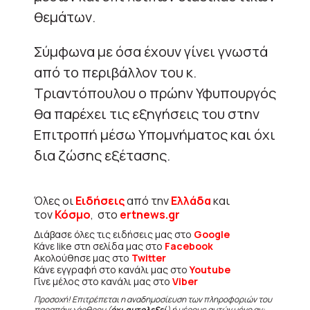
θεμάτων.
Σύμφωνα με όσα έχουν γίνει γνωστά
από το περιβάλλον του κ.
Τριαντόπουλου ο πρώην Υφυπουργός
θα παρέχει τις εξηγήσεις του στην
Επιτροπή μέσω Υπομνήματος και όχι
δια ζώσης εξέτασης.
Όλες οι
Ειδήσεις
από την
Ελλάδα
και
τον
Κόσμο
, στο
ertnews.gr
Διάβασε όλες τις ειδήσεις μας στο
Google
Κάνε like στη σελίδα μας στο
Facebook
Ακολούθησε μας στο
Twitter
Κάνε εγγραφή στο κανάλι μας στο
Youtube
Γίνε μέλος στο κανάλι μας στο
Viber
Προσοχή! Επιτρέπεται η αναδημοσίευση των πληροφοριών του
παραπάνω άρθρου (
όχι αυτολεξεί
) ή μέρους αυτών μόνο αν: