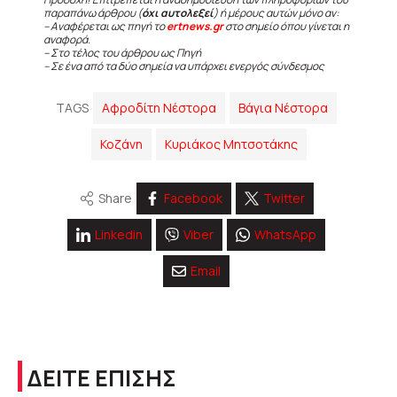
παραπάνω άρθρου (
όχι αυτολεξεί
) ή μέρους αυτών μόνο αν:
– Αναφέρεται ως πηγή το
ertnews.gr
στο σημείο όπου γίνεται η
αναφορά.
– Στο τέλος του άρθρου ως Πηγή
– Σε ένα από τα δύο σημεία να υπάρχει ενεργός σύνδεσμος
TAGS
Αφροδίτη Νέστορα
Βάγια Νέστορα
Κοζάνη
Κυριάκος Μητσοτάκης
Share
Facebook
Twitter
Linkedin
Viber
WhatsApp
Email
ΔΕΙΤΕ ΕΠΙΣΗΣ