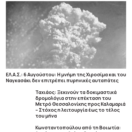
ΕΛ.Α.Σ.: 6 Αυγούστου: Η μνήμη της Χιροσίμα και του
Ναγκασάκι δεν επιτρέπει πυρηνικές αυταπάτες
Ταχιάος: Ξεκινούν τα δοκιμαστικά
δρομολόγια στην επέκταση του
Μετρό Θεσσαλονίκης προς Καλαμαριά
– Στόχος η λειτουργία έως το τέλος
του μήνα
Κωνσταντοπούλου από τη Βοιωτία: