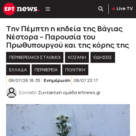
Μετάβαση
Live TV
σε
περιεχόμενο
Tην Πέμπτη η κηδεία της Βάγιας
Νέστορα – Παρουσία του
Πρωθυπουργού και της κόρης της
ΠΕΡΙΦΕΡΕΙΑΚΟΊ ΣΤΑΘΜΟΊ
KOZANH
ΕΙΔΗΣΕΙΣ
ΕΛΛΑΔΑ
ΠΕΡΙΦΈΡΕΙΑ
ΠΟΛΙΤΙΚΉ
08/07/26 18:35
Ενημέρωση
08/07 23:17
Σύνταξη
Συντακτική ομάδα ertnews.gr