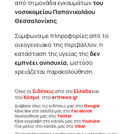
από τη μονάδα εγκαυμάτων
του
νοσοκομείου Παπανικολάου
Θεσσαλονίκης
.
Σύμφωνα με πληροφορίες από το
οικογενειακό της περιβάλλον, η
κατάσταση της υγείας της
δεν
εμπνέει ανησυχία,
ωστόσο
χρειάζεται παρακολούθηση.
Όλες οι
Ειδήσεις
από την
Ελλάδα
και
τον
Κόσμο
, στο
ertnews.gr
Διάβασε όλες τις ειδήσεις μας στο
Google
Κάνε like στη σελίδα μας στο
Facebook
Ακολούθησε μας στο
Twitter
Κάνε εγγραφή στο κανάλι μας στο
Youtube
Γίνε μέλος στο κανάλι μας στο
Viber
Προσοχή! Επιτρέπεται η αναδημοσίευση των πληροφοριών του