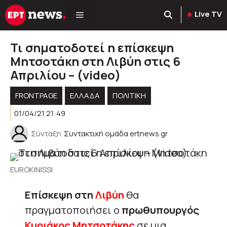
Μετάβαση
Live TV
σε
περιεχόμενο
Τι σηματοδοτεί η επίσκεψη
Μητσοτάκη στη Λιβύη στις 6
Απριλίου – (video)
FRONTPAGE
ΕΛΛΑΔΑ
ΠΟΛΙΤΙΚΉ
01/04/21 21:49
Σύνταξη
Συντακτική ομάδα ertnews.gr
EUROKINISSI
Επίσκεψη στη
Λιβύη
θα
πραγματοποιήσει ο
πρωθυπουργός
Κυριάκος Μητσοτάκης
σε μια