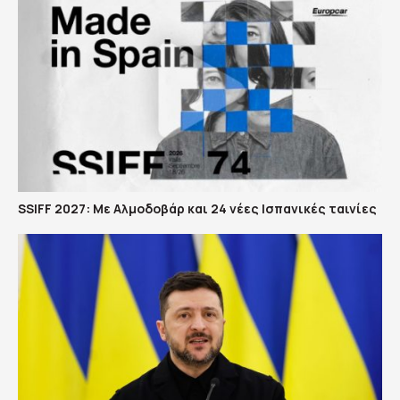
SSIFF 2027: Με Αλμοδοβάρ και 24 νέες Ισπανικές ταινίες