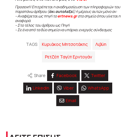
Προσοχή! Επιτρέπεται η αναδημοσίευση των πληροφοριών του
παραπάνω άρθρου (
όχι αυτολεξεί
) ή μέρους αυτών μόνο αν:
– Αναφέρεται ως πηγή το
ertnews.gr
στο σημείο όπου γίνεται η
αναφορά.
– Στο τέλος του άρθρου ως Πηγή
– Σε ένα από τα δύο σημεία να υπάρχει ενεργός σύνδεσμος
TAGS
Κυριάκος Μητσοτάκης
Λιβύη
Ρετζέπ Ταγίπ Ερντογάν
Share
Facebook
Twitter
Linkedin
Viber
WhatsApp
Email